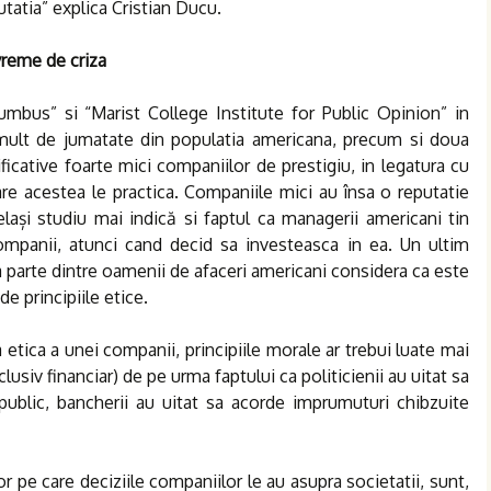
utatia” explica Cristian Ducu.
vreme de criza
umbus” si “Marist College Institute for Public Opinion” in
 mult de jumatate din populatia americana, precum si doua
ficative foarte mici companiilor de prestigiu, in legatura cu
care acestea le practica. Companiile mici au însa o reputatie
lași studiu mai indică si faptul ca managerii americani tin
ompanii, atunci cand decid sa investeasca in ea. Un ultim
a parte dintre oamenii de afaceri americani considera ca este
de principiile etice.
 etica a unei companii, principiile morale ar trebui luate mai
clusiv financiar) de pe urma faptului ca politicienii au uitat sa
ublic, bancherii au uitat sa acorde imprumuturi chibzuite
r pe care deciziile companiilor le au asupra societatii, sunt,