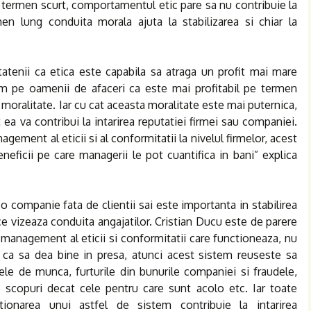
ermen scurt, comportamentul etic pare sa nu contribuie la
en lung conduita morala ajuta la stabilizarea si chiar la
tenii ca etica este capabila sa atraga un profit mai mare
em pe oamenii de afaceri ca este mai profitabil pe termen
 moralitate. Iar cu cat aceasta moralitate este mai puternica,
 ea va contribui la intarirea reputatiei firmei sau companiei.
gement al eticii si al conformitatii la nivelul firmelor, acest
neficii pe care managerii le pot cuantifica in bani” explica
 companie fata de clientii sai este importanta in stabilirea
ce vizeaza conduita angajatilor. Cristian Ducu este de parere
management al eticii si conformitatii care functioneaza, nu
 ca sa dea bine in presa, atunci acest sistem reuseste sa
tele de munca, furturile din bunurile companiei si fraudele,
te scopuri decat cele pentru care sunt acolo etc. Iar toate
onarea unui astfel de sistem contribuie la intarirea