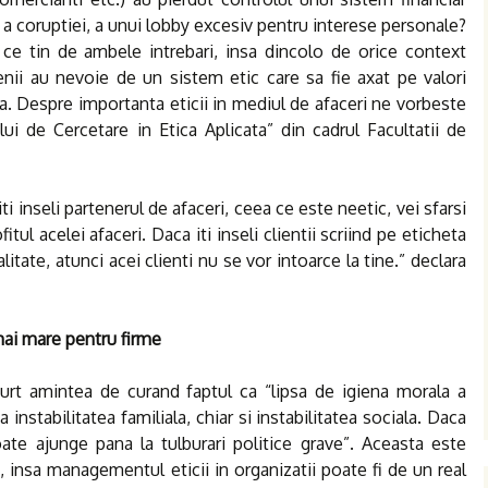
a coruptiei, a unui lobby excesiv pentru interese personale?
e tin de ambele intrebari, insa dincolo de orice context
enii au nevoie de un sistem etic care sa fie axat pe valori
a. Despre importanta eticii in mediul de afaceri ne vorbeste
ui de Cercetare in Etica Aplicata” din cadrul Facultatii de
i inseli partenerul de afaceri, ceea ce este neetic, vei sfarsi
itul acelei afaceri. Daca iti inseli clientii scriind pe eticheta
itate, atunci acei clienti nu se vor intoarce la tine.” declara
 mai mare pentru firme
urt amintea de curand faptul ca “lipsa de igiena morala a
 instabilitatea familiala, chiar si instabilitatea sociala. Daca
te ajunge pana la tulburari politice grave”. Aceasta este
 insa managementul eticii in organizatii poate fi de un real