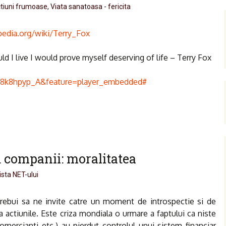
ctiuni frumoase
,
Viata sanatoasa - fericita
ipedia.org/wiki/Terry_Fox
d I live I would prove myself deserving of life – Terry Fox
F8k8hpyp_A&feature=player_embedded#
u companii: moralitatea
ista NET-ului
trebui sa ne invite catre un moment de introspectie si de
za actiunile. Este criza mondiala o urmare a faptului ca niste
comercianti etc.) au pierdut controlul unui sistem financiar