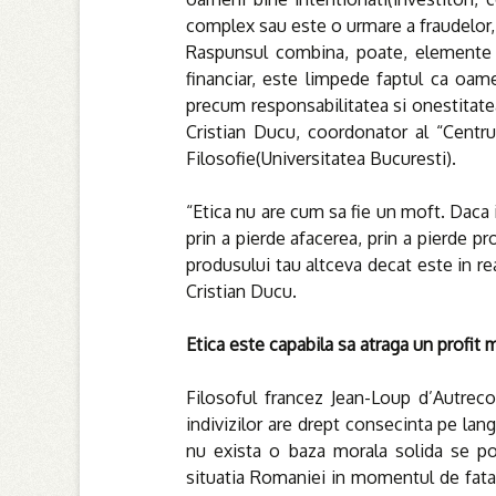
complex sau este o urmare a fraudelor, 
Raspunsul combina, poate, elemente c
financiar, este limpede faptul ca oam
precum responsabilitatea si onestitate
Cristian Ducu, coordonator al “Centrul
Filosofie(Universitatea Bucuresti).
“Etica nu are cum sa fie un moft. Daca it
prin a pierde afacerea, prin a pierde prof
produsului tau altceva decat este in real
Cristian Ducu.
Etica este capabila sa atraga un profit
Filosoful francez Jean-Loup d’Autreco
indivizilor are drept consecinta pe langa
nu exista o baza morala solida se poa
situatia Romaniei in momentul de fata,