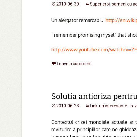
2010-06-30
Super eroi: oameni cu a
Un alergator remarcabil.
http://en.wik
I remember promising myself that shoul
http://www.youtube.com/watch?v=Z
Leave a comment
Solutia anticriza pentr
2010-06-23
Link-uri interesante - rev
Contextul crizei mondiale actuale ar 
revizurire a principiilor care ne ghidea
oameni bine intentionati(investitori, 