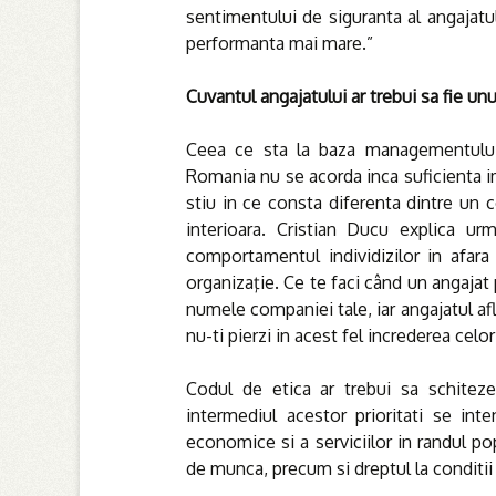
sentimentului de siguranta al angajatul
performanta mai mare.”
Cuvantul angajatului ar trebui sa fie un
Ceea ce sta la baza managementului e
Romania nu se acorda inca suficienta i
stiu in ce consta diferenta dintre un
interioara. Cristian Ducu explica urm
comportamentul individizilor in afara
organizaţie. Ce te faci când un angajat
numele companiei tale, iar angajatul af
nu-ti pierzi in acest fel increderea celo
Codul de etica ar trebui sa schiteze 
intermediul acestor prioritati se int
economice si a serviciilor in randul pop
de munca, precum si dreptul la conditii 