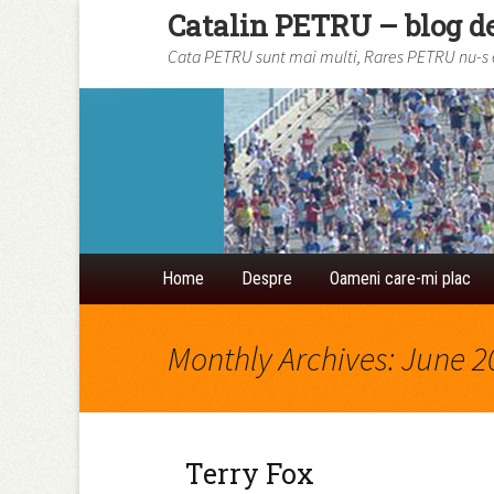
Catalin PETRU – blog d
Cata PETRU sunt mai multi, Rares PETRU nu-s eu
Skip to content
Home
Despre
Oameni care-mi plac
Monthly Archives: June 2
Terry Fox