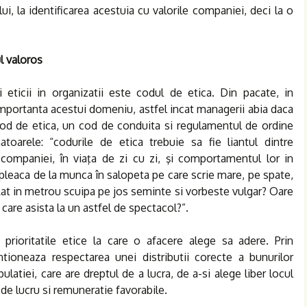
ui, la identificarea acestuia cu valorile companiei, deci la o
ul valoros
ticii in organizatii este codul de etica. Din pacate, in
mportanta acestui domeniu, astfel incat managerii abia daca
 cod de etica, un cod de conduita si regulamentul de ordine
atoarele: “codurile de etica trebuie sa fie liantul dintre
 companiei, în viaţa de zi cu zi, şi comportamentul lor in
 pleaca de la munca în salopeta pe care scrie mare, pe spate,
lat in metrou scuipa pe jos seminte si vorbeste vulgar? Oare
r care asista la un astfel de spectacol?”.
prioritatile etice la care o afacere alege sa adere. Prin
entioneaza respectarea unei distributii corecte a bunurilor
ulatiei, care are dreptul de a lucra, de a-si alege liber locul
de lucru si remuneratie favorabile.