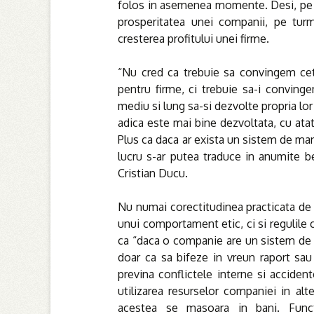
folos in asemenea momente. Desi, pe t
prosperitatea unei companii, pe turm
cresterea profitului unei firme.
“Nu cred ca trebuie sa convingem ceta
pentru firme, ci trebuie sa-i conving
mediu si lung sa-si dezvolte propria lor
adica este mai bine dezvoltata, cu atat
Plus ca daca ar exista un sistem de mana
lucru s-ar putea traduce in anumite be
Cristian Ducu.
Nu numai corectitudinea practicata de o
unui comportament etic, ci si regulile 
ca “daca o companie are un sistem de 
doar ca sa bifeze in vreun raport sau
previna conflictele interne si acciden
utilizarea resurselor companiei in al
acestea se masoara in bani. Functi