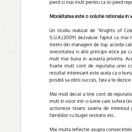
pierd si mai mult pentru ca isi pierd rep
Moralitatea este o solutie rationala in 
Un studiu realizat de “Knights of Col
S.U.A.(2009) dezvaluie faptul ca mai
treimi din managerii de top acorda cali
onestitatea si alte principii etice pe 
mult mai buna in aceasta privinta. Ace
foarte mult cont de reputatia unei c
rezultat interesant este acela ca o bun
posibil sa obtii succes, fara a te dezice 
Mai mult decat a tine cont de reputatia
mult in vizor intr-o lume care sufera (in
actioneze tinans seama de interesul p
familiilor cu buget restrans etc.
Mai multa reflectie asupra consecintelo