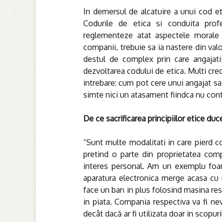
In demersul de alcatuire a unui cod eti
Codurile de etica si conduita pro
reglementeze atat aspectele morale c
companii, trebuie sa ia nastere din valo
destul de complex prin care angajatii
dezvoltarea codului de etica. Multi cre
intrebare: cum pot cere unui angajat sa
simte nici un atasament fiindca nu cont
De ce sacrificarea principiilor etice duce
“Sunt multe modalitati in care pierd co
pretind o parte din proprietatea com
interes personal. Am un exemplu foart
aparatura electronica merge acasa cu 
face un ban in plus folosind masina resp
in piata. Compania respectiva va fi n
decât dacă ar fi utilizata doar in scopu