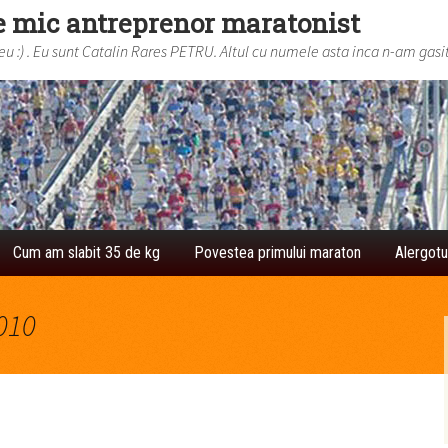
e mic antreprenor maratonist
 :) . Eu sunt Catalin Rares PETRU. Altul cu numele asta inca n-am gasit
Cum am slabit 35 de kg
Povestea primului maraton
Alergotu
010