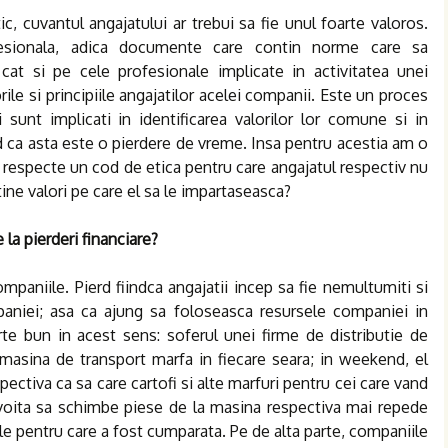
c, cuvantul angajatului ar trebui sa fie unul foarte valoros.
fesionala, adica documente care contin norme care sa
at si pe cele profesionale implicate in activitatea unei
rile si principiile angajatilor acelei companii. Este un proces
 sunt implicati in identificarea valorilor lor comune si in
d ca asta este o pierdere de vreme. Insa pentru acestia am o
 respecte un cod de etica pentru care angajatul respectiv nu
ine valori pe care el sa le impartaseasca?
 la pierderi financiare?
mpaniile. Pierd fiindca angajatii incep sa fie nemultumiti si
paniei; asa ca ajung sa foloseasca resursele companiei in
e bun in acest sens: soferul unei firme de distributie de
masina de transport marfa in fiecare seara; in weekend, el
ectiva ca sa care cartofi si alte marfuri pentru cei care vand
evoita sa schimbe piese de la masina respectiva mai repede
rile pentru care a fost cumparata. Pe de alta parte, companiile