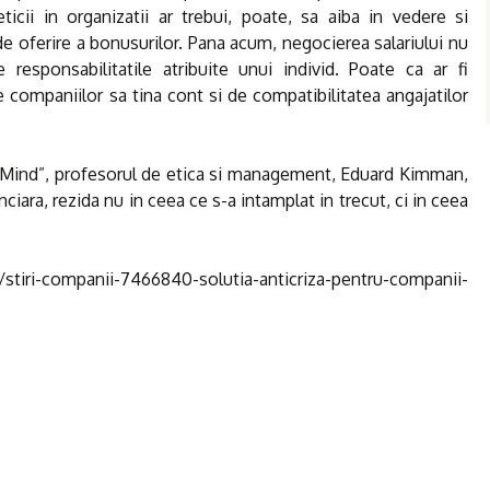
cii in organizatii ar trebui, poate, sa aiba in vedere si
 de oferire a bonusurilor. Pana acum, negocierea salariului nu
esponsabilitatile atribuite unui individ. Poate ca ar fi
e companiilor sa tina cont si de compatibilitatea angajatilor
the Mind”, profesorul de etica si management, Eduard Kimman,
anciara, rezida nu in ceea ce s-a intamplat in trecut, ci in ceea
tiri-companii-7466840-solutia-anticriza-pentru-companii-