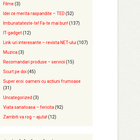
Filme
(3)
Idei ce merita raspandite – TED
(52)
Imbunatateste-te! Fa-te mai bun!
(137)
IT-gadget
(12)
Link-uri interesante – revista NET-ului
(107)
Muzica
(3)
Recomandari produse – servicii
(15)
Scurt pe doi
(45)
Super eroi: oameni cu actiuni frumoase
(31)
Uncategorized
(3)
Viata sanatoasa – fericita
(92)
Zambiti va rog – ajuta!
(12)