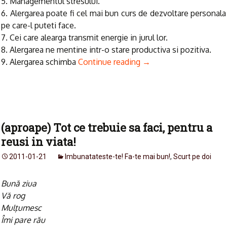
5. Managementul stresului.
6. Alergarea poate fi cel mai bun curs de dezvoltare personala
pe care-l puteti face.
7. Cei care alearga transmit energie in jurul lor.
8. Alergarea ne mentine intr-o stare productiva si pozitiva.
9. Alergarea schimba
Continue reading
→
(aproape) Tot ce trebuie sa faci, pentru a
reusi in viata!
2011-01-21
Imbunatateste-te! Fa-te mai bun!
,
Scurt pe doi
Bună ziua
Vă rog
Mulţumesc
Îmi pare rău