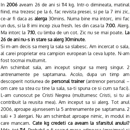
In
2006
aveam 26 de ani si 114 kg. Intr-o dimineata, matinal
fiind, ma trezesc pe la 6, fac revista presei, si pe la 7 imi zic,
ce-ar fi daca as
alerga
30mins. Numa bine ma intorc, imi fac
un dus, si la 8 imi incep ziua fresh. Ies din casa la
7:00
. Alerg.
Ma intorc la
7:10
, cu limba de un cot. Zic nu se mai poate.
La
26 de ani nu-s in stare sa alerg 30minute
.
Si m-am decis sa merg la sala sa slabesc. Am incercat o sala,
al carei proprietar era campion european la ceva lupte. N-am
fost tocmai multumit.
Am schimbat sala, am inceput singur sa merg singur. 2
antrenamente pe saptamana. Acolo, dupa un timp am
descoperit notiunea de
personal trainer
(antrenor personal –
om care sa stea cu tine la sala, sa-ti spuna ce si cum sa faci).
L-am cunoscut pe Cristi Negrea (multumesc Cristi, si tu ai
contribuit la reusita mea). Am inceput sa si alerg. Tot anul
2006, aproape ajunsesem la 5 antrenamente pe saptamana. 2
sali + 3 alergari. Nu am schimbat aproape nimic, in modul in
care mancam.
Cate kg credeti ca aveam la sfarsitul anului?