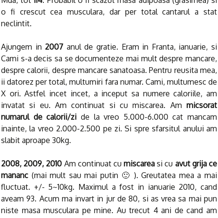
Mda, tot
114
. Probabil o fi scazut masa adipoasa (grasimea) si
o fi crescut cea musculara, dar per total cantarul a stat
neclintit.
Ajungem in
2007
anul de gratie. Eram in Franta, ianuarie, si
Cami s-a decis sa se documenteze mai mult despre mancare,
despre calorii, despre mancare sanatoasa. Pentru reusita mea,
ii datorez per total, multumiri fara numar. Cami, multumesc de
X ori. Astfel incet incet, a inceput sa numere caloriile, am
invatat si eu. Am continuat si cu miscarea. Am
micsorat
numarul de calorii/zi
de la vreo 5.000-6.000 cat mancam
inainte, la vreo 2.000-2.500 pe zi. Si spre sfarsitul anului am
slabit aproape 30kg.
2008, 2009, 2010
Am continuat cu
miscarea
si cu
avut grija ce
mananc
(mai mult sau mai putin 🙂 ). Greutatea mea a mai
fluctuat. +/- 5~10kg. Maximul a fost in ianuarie 2010, cand
aveam 93. Acum ma invart in jur de 80, si as vrea sa mai pun
niste masa musculara pe mine. Au trecut 4 ani de cand am