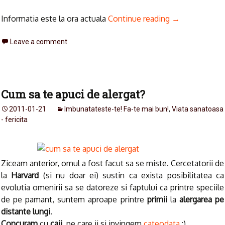
Informatia este la ora actuala
Continue reading
→
Leave a comment
Cum sa te apuci de alergat?
2011-01-21
Imbunatateste-te! Fa-te mai bun!
,
Viata sanatoasa
- fericita
Ziceam anterior, omul a fost facut sa se miste. Cercetatorii de
la
Harvard
(si nu doar ei) sustin ca exista posibilitatea ca
evolutia omenirii sa se datoreze si faptului ca printre speciile
de pe pamant, suntem aproape printre
primii
la
alergarea pe
distante lungi
.
Concuram
cu
caii
, pe care ii si invingem
cateodata
:).