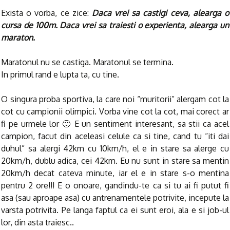
Exista o vorba, ce zice:
Daca vrei sa castigi ceva, alearga o
cursa de 100m. Daca vrei sa traiesti o experienta, alearga un
maraton.
Maratonul nu se castiga. Maratonul se termina.
In primul rand e lupta ta, cu tine.
O singura proba sportiva, la care noi “muritorii” alergam cot la
cot cu campionii olimpici. Vorba vine cot la cot, mai corect ar
fi pe urmele lor 🙂 E un sentiment interesant, sa stii ca acel
campion, facut din aceleasi celule ca si tine, cand tu “iti dai
duhul” sa alergi 42km cu 10km/h, el e in stare sa alerge cu
20km/h, dublu adica, cei 42km. Eu nu sunt in stare sa mentin
20km/h decat cateva minute, iar el e in stare s-o mentina
pentru 2 ore!!! E o onoare, gandindu-te ca si tu ai fi putut fi
asa (sau aproape asa) cu antrenamentele potrivite, incepute la
varsta potrivita. Pe langa faptul ca ei sunt eroi, ala e si job-ul
lor, din asta traiesc..