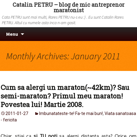
Catalin PETRU – blog de mic antreprenor
maratonist
Cata PETRU sunt mai multi, Rares PETRU nu-s eu :) . Eu sunt Catalin Rares
PETRU. Altul cu numele asta inca n-am gasit.
Skip to content
Search
Menu
for:
Monthly Archives: January 2011
Cum sa alergi un maraton(~42km)? Sau
semi-maraton? Primul meu maraton!
Povestea lui! Martie 2008.
2011-01-27
Imbunatateste-te! Fa-te mai bun!
,
Viata sanatoasa
- fericita
Chiar, stiai ca
si TU poti
sa alergi distanta asta? Orice om