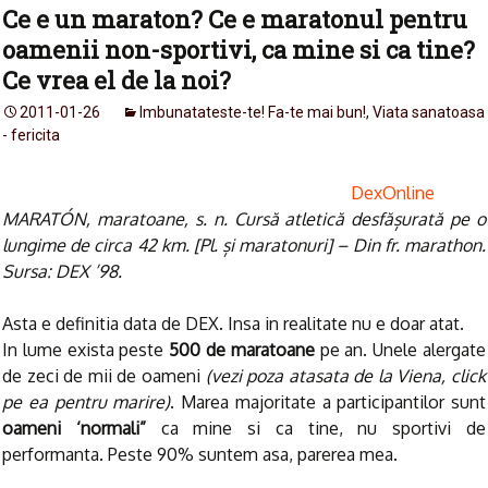
Ce e un maraton? Ce e maratonul pentru
oamenii non-sportivi, ca mine si ca tine?
Ce vrea el de la noi?
2011-01-26
Imbunatateste-te! Fa-te mai bun!
,
Viata sanatoasa
- fericita
DexOnline
MARATÓN, maratoane, s. n. Cursă atletică desfășurată pe o
lungime de circa 42 km. [Pl. și maratonuri] – Din fr. marathon.
Sursa: DEX ’98.
Asta e definitia data de DEX. Insa in realitate nu e doar atat.
In lume exista peste
500 de maratoane
pe an. Unele alergate
de zeci de mii de oameni
(vezi poza atasata de la Viena, click
pe ea pentru marire)
. Marea majoritate a participantilor sunt
oameni ‘normali”
ca mine si ca tine, nu sportivi de
performanta. Peste 90% suntem asa, parerea mea.