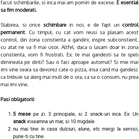
facut schimbarile, si inca mai am porniri de excese.
E esential
sa fim moderati.
Slabirea, si orice
schimbare
in noi, e de fapt un
control
permanent
. Cu timpul, cu cat vom reusi sa plasam acest
control, din zona constienta a gandirii, inspre subconstient,
cu atat ne va fi mai usor. Altfel, daca o lasam doar in zona
constienta, vom fi frustrati. Ex: te mai gandesti sa te speli
dimineata pe dinti? Sau o faci aproape automat? Si mie mai
imi vine seara sa devorez cate-o pizza, insa cand ma gandesc
ca trebuie sa alerg mai mult de o ora, ca sa o consum, nu prea
mai imi vine.
Pasi obligatorii:
5 mese
pe zi. 3 principale, si 2 snack-uri inca. Ex: Un
snack
inseamna un mar, si 10 migdale
nu mai tine in casa dulciuri, alune, etc mergi la servici,
pune-ti cu tine