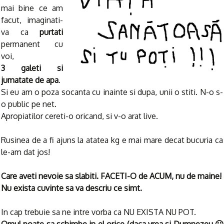
mai bine ce am
facut, imaginati-
va ca
purtati
permanent cu
voi,
3 galeti si
jumatate de apa
.
Si eu am o poza socanta cu inainte si dupa, unii o stiti. N-o s-
o public pe net.
Apropiatilor cereti-o oricand, si v-o arat live.
Rusinea de a fi ajuns la atatea kg e mai mare decat bucuria ca
le-am dat jos!
Care aveti nevoie sa slabiti. FACETI-O de ACUM, nu de maine!
Nu exista cuvinte sa va descriu ce simt.
In cap trebuie sa ne intre vorba ca NU EXISTA NU POT.