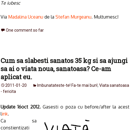
Te iubesc
Via
Madalina Uceanu
de la
Stefan Murgeanu
. Multumesc!
One comment so far
Cum sa slabesti sanatos 35 kg si sa ajungi
sa ai o viata noua, sanatoasa? Ce-am
aplicat eu.
2011-01-20
Imbunatateste-te! Fa-te mai bun!
,
Viata sanatoasa
- fericita
Update 16oct 2012.
Gasesti o poza cu before/after la acest
l
ink
.
Ca sa
constientizati