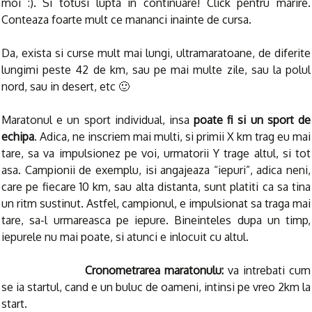
moi :). Si totusi lupta in continuare! Click pentru marire.
Conteaza foarte mult ce mananci inainte de cursa.
Da, exista si curse mult mai lungi, ultramaratoane, de diferite
lungimi peste 42 de km, sau pe mai multe zile, sau la polul
nord, sau in desert, etc 🙂
Maratonul e un sport individual, insa
poate fi si un sport de
echipa
. Adica, ne inscriem mai multi, si primii X km trag eu mai
tare, sa va impulsionez pe voi, urmatorii Y trage altul, si tot
asa. Campionii de exemplu, isi angajeaza “iepuri”, adica neni,
care pe fiecare 10 km, sau alta distanta, sunt platiti ca sa tina
un ritm sustinut. Astfel, campionul, e impulsionat sa traga mai
tare, sa-l urmareasca pe iepure. Bineinteles dupa un timp,
iepurele nu mai poate, si atunci e inlocuit cu altul.
Cronometrarea maratonulu:
va intrebati cum
se ia startul, cand e un buluc de oameni, intinsi pe vreo 2km la
start.