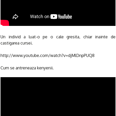
Un individ a luat-o pe o cale gresita, chiar inainte de
castigarea cursei.
http://www.youtube.com/watch?v=djMlDnpPUQ8
Cum se antreneaza kenyenii.