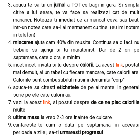
apuca-te sa tii un
jurnal
a TOT ce bagi in gura. Si simpla
citire a lui seara, te va face sa realizezi cat de mult
mananci. Noteaza-ti imediat ce ai mancat ceva sau baut,
intr-un notes care sa-l ai mermanent cu tine. (eu imi notam
in telefon)
miscarea
ajuta cam 40% din reusita. Continua sa o faci. nu
trebuie sa ajungi si tu maratonist. Dar de 2 ori pe
saptamana, cate o ora, e minim
incet incet, invata si tu despre
calorii
. La acest
link
, postat
mai demult, ai un tabel cu fiecare mancare, cate calorii are.
Caloriile sunt combustibilul masinii denumita “corp”
apuca-te sa citesti
etichetele
de pe alimente. In general
scrie pe ele cate calorii au.
vezi la acest
link
, si postul despre
de ce ne plac caloriile
multe
ultima masa
la vreo 2-3 ore inainte de culcare.
cantareste-te cam o data pe saptamana, in aceeasi
perioada a zilei, sa-ti
urmaresti progresul
.