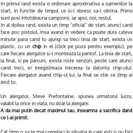
In primul rand exista o ordonare aproximativa a oamenilor la
start, in functie de timpul ce si-l doresc sa-l obtina. Primii
sunt pusi intotdeauna campionii, iar apoi, noi, restul.
In al doilea rand, exista un timp “oficial” de start, atunci cand
face poc pistolul. Insa avand in vedere ca poate dura cateva
minute pana cand tu ajungi sa treci linia de start, exista un
plastic, cu un
chip
in el (click pe poza pentru exemplu), pe
care fiecare alergator si-l monteaza la pantof. La linia de start,
la final, si pe parcurs, exista niste senzori, peste care atunci
cand treci, ei inregistreaza trecerea ta datorita chip-ului.
Fiecare alergator avand chip-ul lui, la final se stie ce timp ai
avut tu.
Un alergator, Steve Prefontaine, spunea urmatorul lucru,
valabil la orice in viata, nu doar la alergare:
A da mai putin decat maximul tau, inseamna a sacrifica darul
ce l-ai primit.
Cat timp o sa te mai complaci in situatia in care esti si nu faci