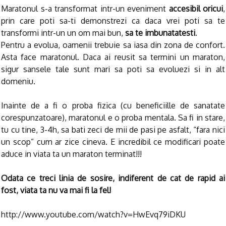
Maratonul s-a transformat intr-un eveniment
accesibil oricui
,
prin care poti sa-ti demonstrezi ca daca vrei poti sa te
transformi intr-un un om mai bun,
sa te imbunatatesti
.
Pentru a evolua, oamenii trebuie sa iasa din zona de confort.
Asta face maratonul. Daca ai reusit sa termini un maraton,
sigur sansele tale sunt mari sa poti sa evoluezi si in alt
domeniu.
Inainte de a fi o proba fizica (cu beneficiille de sanatate
corespunzatoare), maratonul e o proba mentala. Sa fi in stare,
tu cu tine, 3-4h, sa bati zeci de mii de pasi pe asfalt, “fara nici
un scop” cum ar zice cineva. E incredibil ce modificari poate
aduce in viata ta un maraton terminat!!!
Odata ce treci linia de sosire, indiferent de cat de rapid ai
fost, viata ta nu va mai fi la fel!
http://www.youtube.com/watch?v=HwEvq79iDKU