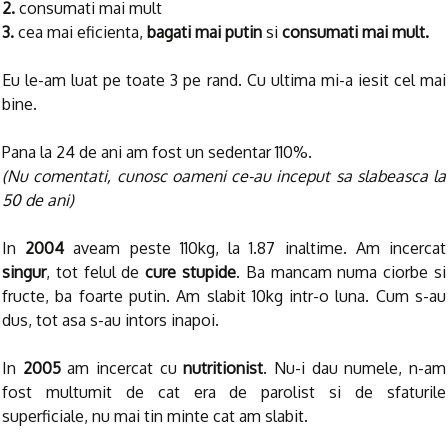
2.
consumati mai mult
3.
cea mai eficienta,
bagati mai putin
si
consumati mai mult.
Eu le-am luat pe toate 3 pe rand. Cu ultima mi-a iesit cel mai
bine.
Pana la 24 de ani am fost un sedentar 110%.
(Nu comentati, cunosc oameni ce-au inceput sa slabeasca la
50 de ani)
In
2004
aveam peste 110kg, la 1.87 inaltime. Am incercat
singur
, tot felul de
cure stupide
. Ba mancam numa ciorbe si
fructe, ba foarte putin. Am slabit 10kg intr-o luna. Cum s-au
dus, tot asa s-au intors inapoi.
In
2005
am incercat cu
nutritionist
. Nu-i dau numele, n-am
fost multumit de cat era de parolist si de sfaturile
superficiale, nu mai tin minte cat am slabit.