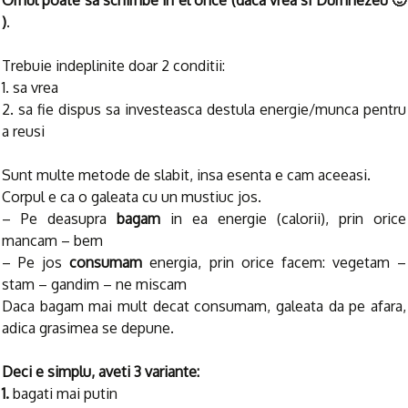
Omul poate sa schimbe in el orice (daca vrea si Dumnezeu 🙂
)
.
Trebuie indeplinite doar 2 conditii:
1. sa vrea
2. sa fie dispus sa investeasca destula energie/munca pentru
a reusi
Sunt multe metode de slabit, insa esenta e cam aceeasi.
Corpul e ca o galeata cu un mustiuc jos.
– Pe deasupra
bagam
in ea energie (calorii), prin orice
mancam – bem
– Pe jos
consumam
energia, prin orice facem: vegetam –
stam – gandim – ne miscam
Daca bagam mai mult decat consumam, galeata da pe afara,
adica grasimea se depune.
Deci e simplu, aveti 3 variante:
1.
bagati mai putin