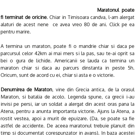
Maratonul poate
fi terminat de oricine
. Chiar in Timisoara candva, l-am alergat
alaturi de acest nene ce avea vreo 80 de ani. Click pe ea
pentru marire.
A termina un maraton, poate fi o mandrie chiar si daca pe
parcursul celor 42km ai mai mers si la pas, sau te-ai oprit sa
bei o gura de lichide. Americanii se lauda ca termina un
maraton chiar si daca au parcurs dinstanta in peste 5h.
Oricum, sunt de acord cu ei, chiar si asta e o victorie.
Denumirea de Maraton
, vine din Grecia antica, de la orasul
Maraton, si batalia de acolo. Legenda spune, ca grecii i-au
invisi pe persi, iar un soldat a alergat din acest oras pana la
Atena, pentru a anunta importanta victorie. Ajuns la Atena, a
rostit vestea, apoi a murit de epuizare. (Da, se poate sa fie
astfel de accidente. De aceea maratonul trebuie planuit din
timp si documentat corespunzator in avans). In baza acestei