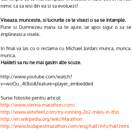
nimic ca sa iesi din ea si sa evoluezi?
Viseaza, munceste, si lucrurile ce le visezi o sa se intample.
Pune si Dumnezeu mana sa te ajute, iar apoi sigur o sa se
implineasca visele.
In final va las cu o reclama cu Michael Jordan: munca, munca,
munca.
Haideti sa nu ne mai gasim alte scuze
.
http://www.youtube.com/watch?
v=woOu_4l3lio&feature=player_embedded
Surse folosite pentru articol:
http://www.vienna-marathon.com/
http://www.elitefeet.com/try-running-262-miles-in-this
http://en.wikipedia.org/wiki/Marathon
http://www.budapestmarathon.com/eng/half/info/half.html