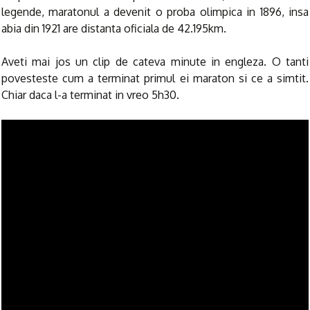
legende, maratonul a devenit o proba olimpica in 1896, insa
abia din 1921 are distanta oficiala de 42.195km.
Aveti mai jos un clip de cateva minute in engleza. O tanti
povesteste cum a terminat primul ei maraton si ce a simtit.
Chiar daca l-a terminat in vreo 5h30.