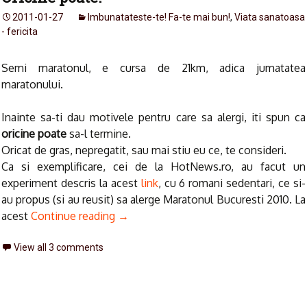
2011-01-27
Imbunatateste-te! Fa-te mai bun!
,
Viata sanatoasa
- fericita
Semi maratonul, e cursa de 21km, adica jumatatea
maratonului.
Inainte sa-ti dau motivele pentru care sa alergi, iti spun ca
oricine poate
sa-l termine.
Oricat de gras, nepregatit, sau mai stiu eu ce, te consideri.
Ca si exemplificare, cei de la HotNews.ro, au facut un
experiment descris la acest
link
, cu 6 romani sedentari, ce si-
au propus (si au reusit) sa alerge Maratonul Bucuresti 2010. La
acest
Continue reading
→
View all 3 comments