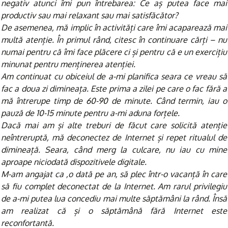
negativ atunci îmi pun întrebarea: Ce aș putea face mai
productiv sau mai relaxant sau mai satisfăcător?
De asemenea, mă implic în activități care îmi acaparează mai
multă atenție. În primul rând, citesc în continuare cărți – nu
numai pentru că îmi face plăcere ci și pentru că e un exercițiu
minunat pentru menținerea atenției.
Am continuat cu obiceiul de a-mi planifica seara ce vreau să
fac a doua zi dimineața. Este prima a zilei pe care o fac fără a
mă întrerupe timp de 60-90 de minute. Când termin, iau o
pauză de 10-15 minute pentru a-mi aduna forțele.
Dacă mai am și alte treburi de făcut care solicită atenție
neîntreruptă, mă deconectez de Internet și repet ritualul de
dimineață. Seara, când merg la culcare, nu iau cu mine
aproape niciodată dispozitivele digitale.
M-am angajat ca ,o dată pe an, să plec într-o vacanță în care
să fiu complet deconectat de la Internet. Am rarul privilegiu
de a-mi putea lua concediu mai multe săptămâni la rând. Însă
am realizat că și o săptămână fără Internet este
reconfortantă.