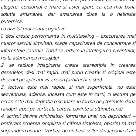
alegere, consumul e mare si asfel apare ca cea mai buna
solutie amanarea, dar amanarea duce la o neliniste
puternica.
La nivelul procesarii cognitive:
1. desi creste performanta in multitasking – executarea mai
multor sarcini simultan, scade capacitatea de concentrare si
inferentele cauzale. Totul se reduce la intelegerea cuvintelor,
nu la adancimea mesajului
2. se reduce imaginatia creste stereotipia in crearea
desenelor, desi mai rapid, mai putin creativ si original este
desenul pe aplicatii vs. creion (arhitectii o stiu)
3. lectura este mai rapida si mai superficiala, nu este
secventiala, adanca, inceata cum este in carti, ci lectura pe
ecran este mai degraba o scanare in forma de J (primele doua
randuri, apoi pe verticala cateva cuvinte si ultimul rand)
4. scrisul devine minimalist- formarea unei noi deprinderi –
preferam scrierea simplista si citirea simplista, obosim sa mai
surprindem nuante. Vorbea de un best-seller din Japonia 2 ani