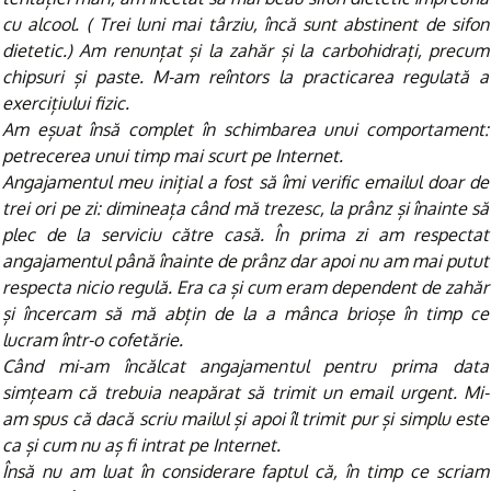
cu alcool. ( Trei luni mai târziu, încă sunt abstinent de sifon
dietetic.) Am renunțat și la zahăr și la carbohidrați, precum
chipsuri și paste. M-am reîntors la practicarea regulată a
exercițiului fizic.
Am eșuat însă complet în schimbarea unui comportament:
petrecerea unui timp mai scurt pe Internet.
Angajamentul meu inițial a fost să îmi verific emailul doar de
trei ori pe zi: dimineața când mă trezesc, la prânz și înainte să
plec de la serviciu către casă. În prima zi am respectat
angajamentul până înainte de prânz dar apoi nu am mai putut
respecta nicio regulă. Era ca și cum eram dependent de zahăr
și încercam să mă abțin de la a mânca brioșe în timp ce
lucram într-o cofetărie.
Când mi-am încălcat angajamentul pentru prima data
simțeam că trebuia neapărat să trimit un email urgent. Mi-
am spus că dacă scriu mailul și apoi îl trimit pur și simplu este
ca și cum nu aș fi intrat pe Internet.
Însă nu am luat în considerare faptul că, în timp ce scriam