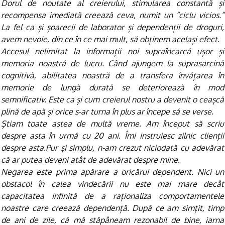
Dorul de noutate al creierului, stimularea constantă și
recompensa imediată creează ceva, numit un “ciclu vicios.”
La fel ca și șoarecii de laborator și dependenții de droguri,
avem nevoie, din ce în ce mai mult, să obținem același efect.
Accesul nelimitat la informații noi supraîncarcă ușor și
memoria noastră de lucru. Când ajungem la suprasarcină
cognitivă, abilitatea noastră de a transfera învățarea în
memorie de lungă durată se deteriorează în mod
semnificativ. Este ca și cum creierul nostru a devenit o ceașcă
plină de apă și orice s-ar turna în plus ar începe să se verse.
Știam toate astea de multă vreme. Am început să scriu
despre asta în urmă cu 20 ani. Îmi instruiesc zilnic clienții
despre asta.Pur și simplu, n-am crezut niciodată cu adevărat
că ar putea deveni atât de adevărat despre mine.
Negarea este prima apărare a oricărui dependent. Nici un
obstacol în calea vindecării nu este mai mare decât
capacitatea infinită de a raționaliza comportamentele
noastre care creează dependență. După ce am simțit, timp
de ani de zile, că mă stăpâneam rezonabil de bine, iarna