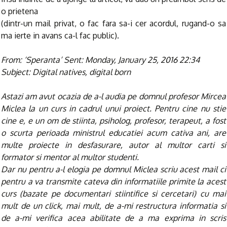
o prietena
(dintr-un mail privat, o fac fara sa-i cer acordul, rugand-o sa
ma ierte in avans ca-l fac public).
From: ‘Speranta’
Sent: Monday, January 25, 2016 22:34
Subject: Digital natives, digital born
Astazi am avut ocazia de a-l audia pe domnul profesor Mircea
Miclea la un curs in cadrul unui proiect. Pentru cine nu stie
cine e, e un om de stiinta, psiholog, profesor, terapeut, a fost
o scurta perioada ministrul educatiei acum cativa ani, are
multe proiecte in desfasurare, autor al multor carti si
formator si mentor al multor studenti.
Dar nu pentru a-l elogia pe domnul Miclea scriu acest mail ci
pentru a va transmite cateva din informatiile primite la acest
curs (bazate pe documentari stiintifice si cercetari) cu mai
mult de un click, mai mult, de a-mi restructura informatia si
de a-mi verifica acea abilitate de a ma exprima in scris