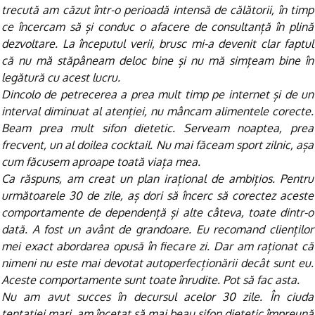
trecută am căzut într-o perioadă intensă de călătorii, în timp
ce încercam să și conduc o afacere de consultanță în plină
dezvoltare. La începutul verii, brusc mi-a devenit clar faptul
că nu mă stăpâneam deloc bine și nu mă simțeam bine în
legătură cu acest lucru.
Dincolo de petrecerea a prea mult timp pe internet și de un
interval diminuat al atenției, nu mâncam alimentele corecte.
Beam prea mult sifon dietetic. Serveam noaptea, prea
frecvent, un al doilea cocktail. Nu mai făceam sport zilnic, așa
cum făcusem aproape toată viața mea.
Ca răspuns, am creat un plan irațional de ambițios. Pentru
următoarele 30 de zile, aș dori să încerc să corectez aceste
comportamente de dependență și alte câteva, toate dintr-o
dată. A fost un avânt de grandoare. Eu recomand clienților
mei exact abordarea opusă în fiecare zi. Dar am raționat că
nimeni nu este mai devotat autoperfecționării decât sunt eu.
Aceste comportamente sunt toate înrudite. Pot să fac asta.
Nu am avut succes în decursul acelor 30 zile. În ciuda
tentației mari, am încetat să mai beau sifon dietetic împreună