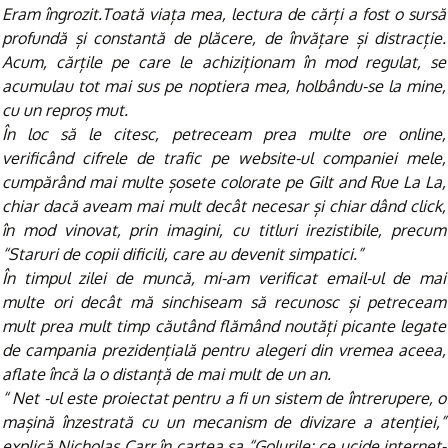
Eram îngrozit.Toată viața mea, lectura de cărți a fost o sursă
profundă și constantă de plăcere, de învățare și distracție.
Acum, cărțile pe care le achiziționam în mod regulat, se
acumulau tot mai sus pe noptiera mea, holbându-se la mine,
cu un reproș mut.
În loc să le citesc, petreceam prea multe ore online,
verificând cifrele de trafic pe website-ul companiei mele,
cumpărând mai multe șosete colorate pe Gilt and Rue La La,
chiar dacă aveam mai mult decât necesar și chiar dând click,
în mod vinovat, prin imagini, cu titluri irezistibile, precum
“Staruri de copii dificili, care au devenit simpatici.”
În timpul zilei de muncă, mi-am verificat email-ul de mai
multe ori decât mă sinchiseam să recunosc și petreceam
mult prea mult timp căutând flămând noutăți picante legate
de campania prezidențială pentru alegeri din vremea aceea,
aflate încă la o distanță de mai mult de un an.
“ Net -ul este proiectat pentru a fi un sistem de întrerupere, o
mașină înzestrată cu un mecanism de divizare a atenției,”
explică Nicholas Carr în cartea sa “Golurile: ce ucide internet-