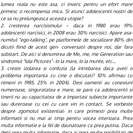
lumea reala nu este asa, ci invers: pentru un efort mare
primesc o recompensa mica. Si atunci adolescentii nostri de
ce sa nu prelungeasca aceasta utopie?
2. cresterea narcisismului – daca in 1980 erau 19%
adolescenti narcisici, in 2008 erau 30% narcisici. Apare asa-
numitul “ego-talking”, pe platformele de socializare 80% din
dicutii fiind de acest gen- conversatii despre noi, dar fara
substart. De aici si denumirea de Me, me, me Generation sau
sindromul “Iola Pictures”- Io la mare, Io la munte, etc…
3. creste izolarea si confuzia (la intrebarea daca aveti o
problema importanta cu cine o discutati? 10% afirmau cu
nimeni in 1985, 25% in 2004). Desi oamenii au conexiuni
numeroase, singuratatea e mare, se pare ca adolescentii si
tinerii nu au capacitatea de a impartasi subiecte importante
sau dureroase cu cei cu care vin in contact. Se vorbeste
despre zgomotul existential- in care primesti prea multe
informatii si nu mai ai timp pentru vocea interioara. Prea
multa informatie e la fel de daunatoare ca prea putina. Daca
detii prea multa informatie, daca ai prea multe posibilitati de