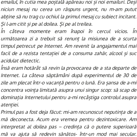
emailul, în cutia mea poștală apăreau noi și noi emailuri. Deși
niciun mesaj nu cerea un răspuns urgent, nu m-am putut
abține să nu trag cu ochiul la primul mesaj cu subiect incitant.
Și l-am citit și pe al doilea. Și pe al treilea.
În câteva momente eram înapoi în cercul vicios. În
următoarea zi a trebuit să renunț la misiunea de a scurta
timpul petrecut pe Internet. Am revenit la angajamentul mai
facil de a rezista tentației de a consuma zahăr, alcool și suc
acidulat dietectic.
Însă eram hotărât să revin la provocarea de a sta departe de
Internet. La câteva săptămâni după experimentul de 30 de
zile am plecat într-o vacanță pentru o lună. Era șansa de a-mi
concentra voința limitată asupra unui singur scop: să scap de
dominația Internetului pentru a-mi recâștiga controlul asupra
atenției.
Primul pas a fost deja făcut: mi-am recunoscut neputința de a
mă deconecta. Acum era vremea pentru dezintoxicare. Am
interpretat al doilea pas – credința că o putere superioară
mă va ajuta să redevin sănătos- într-un mod mai secular.