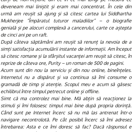
deveneam mai liniștit și eram mai concentrat. În cele din
urmă am reușit să ajung și să citesc cartea lui Siddhartha
Mukherjee “Împăratul tuturor maladiilor” – o biografie
genială și pe alocuri complexă a cancerului, carte ce aștepta
de cinci ani pe un raft.
După câteva săptămâni am reușit să renunț la nevoia de a
simți satisfacția acumulării instante de informații. Am început
să citesc romane și la sfârșitul vacanței am reușit să citesc, în
reprize de câteva ore, Purity – un roman de 500 de pagini.
Acum sunt din nou la serviciu și din nou online, bineînțeles.
Internetul nu a dispărut și va continua să îmi consume o
gramadă de timp și atenție. Scopul meu e acum să găsesc
echilibrul între timpul petrecut online și offline.
Simt că ma controlez mai bine. Mă abțin să reacționez la
stimuli și îmi folosesc timpul mai bine după propria dorință.
Când sunt pe Internet încerc să nu mă las antrenat într-o
navigare necontrolotă. Pe cât posibil încerc să îmi adresez
întrebarea: Asta e ce îmi doresc să fac? Dacă răspunsul e