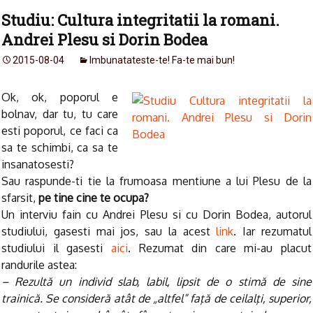
Studiu: Cultura integritatii la romani.
Andrei Plesu si Dorin Bodea
2015-08-04
Imbunatateste-te! Fa-te mai bun!
Ok, ok, poporul e
bolnav, dar tu, tu care
esti poporul, ce faci ca
sa te schimbi, ca sa te
insanatosesti?
Sau raspunde-ti tie la frumoasa mentiune a lui Plesu de la
sfarsit,
pe tine cine te ocupa?
Un interviu fain cu Andrei Plesu si cu Dorin Bodea, autorul
studiului, gasesti mai jos, sau la acest
link
. Iar rezumatul
studiului il gasesti
aici
. Rezumat din care mi-au placut
randurile astea:
– Rezultă un individ slab, labil, lipsit de o stimă de sine
trainică. Se consideră atât de „altfel” faţă de ceilalţi, superior,