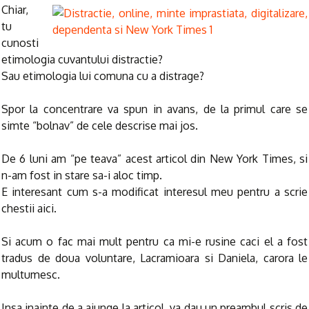
Chiar,
tu
cunosti
etimologia cuvantului distractie?
Sau etimologia lui comuna cu a distrage?
Spor la concentrare va spun in avans, de la primul care se
simte “bolnav” de cele descrise mai jos.
De 6 luni am “pe teava” acest articol din New York Times, si
n-am fost in stare sa-i aloc timp.
E interesant cum s-a modificat interesul meu pentru a scrie
chestii aici.
Si acum o fac mai mult pentru ca mi-e rusine caci el a fost
tradus de doua voluntare, Lacramioara si Daniela, carora le
multumesc.
Insa inainte de a ajunge la articol, va dau un preambul scris de