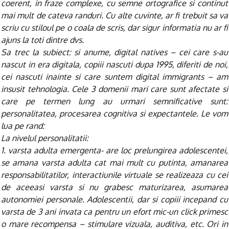
coerent, in fraze complexe, cu semne ortografice si continut
mai mult de cateva randuri. Cu alte cuvinte, ar fi trebuit sa va
scriu cu stiloul pe o coala de scris, dar sigur informatia nu ar fi
ajuns la toti dintre dvs.
Sa trec la subiect: si anume, digital natives – cei care s-au
nascut in era digitala, copiii nascuti dupa 1995, diferiti de noi,
cei nascuti inainte si care suntem digital immigrants – am
insusit tehnologia. Cele 3 domenii mari care sunt afectate si
care pe termen lung au urmari semnificative sunt:
personalitatea, procesarea cognitiva si expectantele. Le vom
lua pe rand:
La nivelul personalitatii:
1. varsta adulta emergenta- are loc prelungirea adolescentei,
se amana varsta adulta cat mai mult cu putinta, amanarea
responsabilitatilor, interactiunile virtuale se realizeaza cu cei
de aceeasi varsta si nu grabesc maturizarea, asumarea
autonomiei personale. Adolescentii, dar si copiii incepand cu
varsta de 3 ani invata ca pentru un efort mic-un click primesc
o mare recompensa – stimulare vizuala, auditiva, etc. Ori in