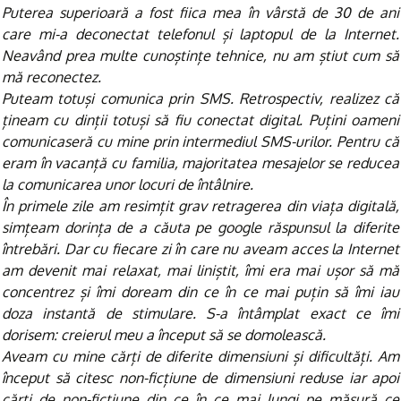
Puterea superioară a fost fiica mea în vârstă de 30 de ani
care mi-a deconectat telefonul și laptopul de la Internet.
Neavând prea multe cunoștințe tehnice, nu am știut cum să
mă reconectez.
Puteam totuși comunica prin SMS. Retrospectiv, realizez că
țineam cu dinții totuși să fiu conectat digital. Puțini oameni
comunicaseră cu mine prin intermediul SMS-urilor. Pentru că
eram în vacanță cu familia, majoritatea mesajelor se reducea
la comunicarea unor locuri de întâlnire.
În primele zile am resimțit grav retragerea din viața digitală,
simțeam dorința de a căuta pe google răspunsul la diferite
întrebări. Dar cu fiecare zi în care nu aveam acces la Internet
am devenit mai relaxat, mai liniștit, îmi era mai ușor să mă
concentrez și îmi doream din ce în ce mai puțin să îmi iau
doza instantă de stimulare. S-a întâmplat exact ce îmi
dorisem: creierul meu a început să se domolească.
Aveam cu mine cărți de diferite dimensiuni și dificultăți. Am
început să citesc non-ficțiune de dimensiuni reduse iar apoi
cărți de non-ficțiune din ce în ce mai lungi pe măsură ce