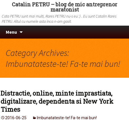
Catalin PETRU – blog de mic antreprenor
maratonist
Cata PETRU sunt mai multi, Rares PETRU nu-s eu :) . Eu sunt Catalin Rares
PETRU. Altul cu numele asta inca n-am gasit.
Skip to content
Search
Menu
for:
Category Archives:
Imbunatateste-te! Fa-te mai bun!
Distractie, online, minte imprastiata,
digitalizare, dependenta si New York
Times
2016-06-25
Imbunatateste-te! Fa-te mai bun!