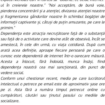
ul în creierele noastre.” “Noi acceptăm, de bună voie,
pierderea concentrării și a atenției, divizarea atenției noastre
și fragmentarea gândurilor noastre în schimbul bogăției de
informații captivante și, câtuși de puțin amuzante, pe care le
primim.”
Dependența este atracția necruțătoare față de o substanță
sau față de o activitate care devine atât de obsesivă, încât se
amestecă, în cele din urmă, cu viața cotidiană. După cum
arată acea definiție, aproape fiecare persoană pe care o
cunosc este dependentă de internet într-o oarecare măsură.
Acesta a înlocuit, fără îndoială, munca însăși, fiind
dependența noastră cea mai sancționată, din punct de
vedere social.
Conform unui chestionar recent, media pe care lucrătorul
intelectual o petrece pe email este de aproximativ șase ore
pe zi. Asta fără a număra timpul petrecut online cu
cumpărături, căutări sau ținutul pasului cu mediile de
socializare.