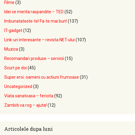
Filme
(3)
Idei ce merita raspandite – TED
(52)
Imbunatateste-te! Fa-te mai bun!
(137)
IT-gadget
(12)
Link-uri interesante – revista NET-ului
(107)
Muzica
(3)
Recomandari produse – servicii
(15)
Scurt pe doi
(45)
Super eroi: oameni cu actiuni frumoase
(31)
Uncategorized
(3)
Viata sanatoasa – fericita
(92)
Zambiti va rog – ajuta!
(12)
Articolele dupa luni