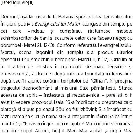
(Belşugul vieţii)
Domnul, aşadar, urca de la Betania spre cetatea Ierusalimului.
În ajun, potrivit
Evangheliei lui Matei
, alungase din templu pe
cei care vindeau şi cumpărau, răsturnase mesele
schimbătorilor de bani şi scaunele celor care făceau negoţ cu
porumbei (Matei 21, 12-13). Conform referatului evanghelistului
Marcu, scena izgonirii din templu s-a produs ulterior
episodului cu smochinul neroditor (Marcu 11, 15-17). Oricum ar
fi, Îl aflam pe Hristos în momente de mare tensiune şi
efervescenţă, a doua zi după intrarea triumfală în Ierusalim,
după sau în ajunul curăţirii templului de “tâlhari”, în preajma
tragicului deznodământ al misiunii Sale pământeşti. Starea
aceasta de spirit – încleştată şi nezăbavnică – pare să o fi
avut în vedere proorocul Isaia: “S-a îmbrăcat cu dreptatea ca o
platoşă şi a pus pe capul Său coiful izbăvirii; S-a îmbrăcat cu
răzbunarea ca şi cu o haină şi S-a înfăşurat în râvna Sa ca într-o
mantie” şi “Priveam în jur: nici un ajutor! Mă cuprindea mirarea:
nici un sprijin! Atunci, braţul Meu M-a ajutat şi urgia Mea