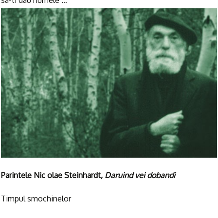
sa-ti dau numele …
Parintele Nic
olae Steinhardt
, Daruind vei
dobandi
Timpul smochinelor