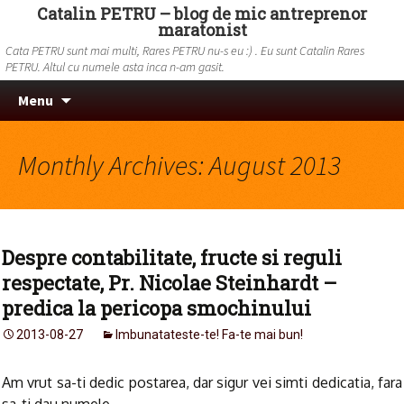
Catalin PETRU – blog de mic antreprenor
maratonist
Cata PETRU sunt mai multi, Rares PETRU nu-s eu :) . Eu sunt Catalin Rares
PETRU. Altul cu numele asta inca n-am gasit.
Skip to content
Search
Menu
for:
Monthly Archives: August 2013
Despre contabilitate, fructe si reguli
respectate, Pr. Nicolae Steinhardt –
predica la pericopa smochinului
2013-08-27
Imbunatateste-te! Fa-te mai bun!
Am vrut sa-ti dedic postarea, dar sigur vei simti dedicatia, fara