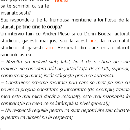
sa te schimbi, ca sa te
insanatosesti?
Sau raspunde-ti tie la frumoasa mentiune a lui Plesu de la
sfarsit,
pe tine cine te ocupa?
Un interviu fain cu Andrei Plesu si cu Dorin Bodea, autorul
studiului, gasesti mai jos, sau la acest
link
. Iar rezumatul
studiului il gasesti
aici
. Rezumat din care mi-au placut
randurile astea:
– Rezultă un individ slab, labil, lipsit de o stimă de sine
trainică. Se consideră atât de „altfel” faţă de ceilalţi, superior,
competent şi moral, încât sfârşeşte prin a se autoizola.
– Construiesc scheme mentale prin care se mint pe sine cu
privire la propria onestitate şi integritate (de exemplu, frauda
mea este mai mică decât a celorlalţi, este mai rezonabilă în
comparaţie cu ceea ce se întâmplă la nivel general);
– Nu respectă regulile pentru că sunt nepotrivite sau ciudate
şi pentru că nimeni nu le respectă;