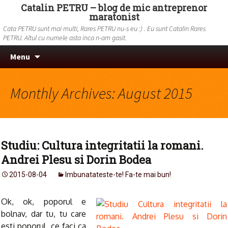
Catalin PETRU – blog de mic antreprenor
maratonist
Cata PETRU sunt mai multi, Rares PETRU nu-s eu :) . Eu sunt Catalin Rares
PETRU. Altul cu numele asta inca n-am gasit.
Skip to content
Search
Menu
for:
Monthly Archives: August 2015
Studiu: Cultura integritatii la romani.
Andrei Plesu si Dorin Bodea
2015-08-04
Imbunatateste-te! Fa-te mai bun!
Ok, ok, poporul e
bolnav, dar tu, tu care
esti poporul, ce faci ca