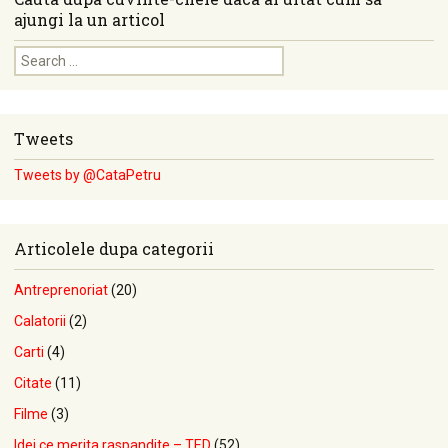
ajungi la un articol
Search for:
Tweets
Tweets by @CataPetru
Articolele dupa categorii
Antreprenoriat
(20)
Calatorii
(2)
Carti
(4)
Citate
(11)
Filme
(3)
Idei ce merita raspandite – TED
(52)