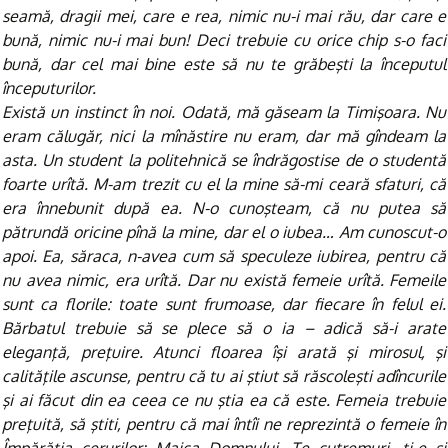
seamă, dragii mei, care e rea, nimic nu-i mai rău, dar care e
bună, nimic nu-i mai bun! Deci trebuie cu orice chip s-o faci
bună, dar cel mai bine este să nu te grăbeşti la începutul
începuturilor.
Există un instinct în noi. Odată, mă găseam la Timişoara. Nu
eram călugăr, nici la mînăstire nu eram, dar mă gîndeam la
asta. Un student la politehnică se îndrăgostise de o studentă
foarte urîtă. M-am trezit cu el la mine să-mi ceară sfaturi, că
era înnebunit după ea. N-o cunoşteam, că nu putea să
pătrundă oricine pînă la mine, dar el o iubea… Am cunoscut-o
apoi. Ea, săraca, n-avea cum să speculeze iubirea, pentru că
nu avea nimic, era urîtă. Dar nu există femeie urîtă. Femeile
sunt ca florile: toate sunt frumoase, dar fiecare în felul ei.
Bărbatul trebuie să se plece să o ia – adică să-i arate
eleganţă, preţuire. Atunci floarea îşi arată şi mirosul, şi
calităţile ascunse, pentru că tu ai ştiut să răscoleşti adîncurile
şi ai făcut din ea ceea ce nu ştia ea că este. Femeia trebuie
preţuită, să ştiti, pentru că mai întîi ne reprezintă o femeie în