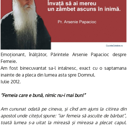
Emoționant, înălțător, Părintele Arsenie Papacioc despre
Femeie.
Am fost binecuvantat sa-l intalnesc, exact cu o saptamana
inainte de a pleca din lumea asta spre Domnul.
Iulie 2012.
“Femeia care e bună, nimic nu-i mai bun!”
Am cununat odată pe cineva, şi cînd am ajuns la citirea din
apostol unde citeţul spune: “iar femeia să asculte de bărbat”,
toată lumea s-a uitat la mireasă şi mireasa a plecat capul.