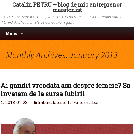
Catalin PETRU – blog de mic antreprenor
maratonist
Cata PETRU sunt mai multi, Rares PETRU nu-s eu :) . Eu sunt Catalin Rares
PETRU. Altul cu numele asta inca n-am gasit.
Skip to content
Search
Menu
for:
Monthly Archives: January 2013
Ai gandit vreodata asa despre femeie? Sa
invatam de la sursa Iubirii
2013-01-23
Imbunatateste-te! Fa-te mai bun!