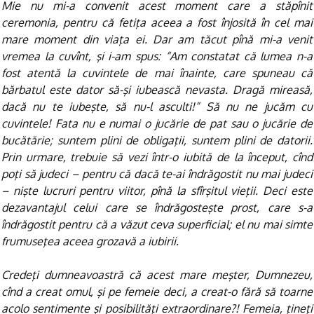
Mie nu mi-a convenit acest moment care a stăpînit
ceremonia, pentru că fetiţa aceea a fost înjosită în cel mai
mare moment din viaţa ei. Dar am tăcut pînă mi-a venit
vremea la cuvînt, şi i-am spus: “Am constatat că lumea n-a
fost atentă la cuvintele de mai înainte, care spuneau că
bărbatul este dator să-şi iubească nevasta. Dragă mireasă,
dacă nu te iubeşte, să nu-l asculti!” Să nu ne jucăm cu
cuvintele! Fata nu e numai o jucărie de pat sau o jucărie de
bucătărie; suntem plini de obligaţii, suntem plini de datorii.
Prin urmare, trebuie să vezi într-o iubită de la început, cînd
poţi să judeci – pentru că dacă te-ai îndrăgostit nu mai judeci
– nişte lucruri pentru viitor, pînă la sfîrşitul vieţii. Deci este
dezavantajul celui care se îndrăgosteşte prost, care s-a
îndrăgostit pentru că a văzut ceva superficial; el nu mai simte
frumuseţea aceea grozavă a iubirii.
Credeţi dumneavoastră că acest mare meşter, Dumnezeu,
cînd a creat omul, şi pe femeie deci, a creat-o fără să toarne
acolo sentimente şi posibilităţi extraordinare?! Femeia, ţineţi