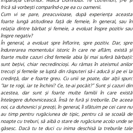
Împărăţia cerurilor: Maica Domnului. Te cutremuri, ţi-e şi
frică să vorbeşti comparînd-o pe ea cu oamenii.
Cum vi se pare, preacuvioase, după experienţa aceasta
foarte lungă atitudinea faţă de femeie, în general, sau în
relaţia dintre bărbat şi femeie, a evoluat înspre pozitiv sau
înspre negativ?
În general, a evoluat spre înflorire, spre pozitiv. Dar, spre
îndurerarea momentului istoric în care ne aflăm, există şi
foarte multe cazuri cînd femeile abia îşi mai suferă bărbaţii:
sunt beţivi, chiar necredincioşi. Au rămas în ateismul anilor
trecuţi şi femeile se luptă din răsputeri să-i aducă şi pe ei la
credinţă, dar e foarte greu. Cu unii se poate, dar alţii spun:
“Iar te rogi, iar te închini? Ce, te-ai pocăit?” Sunt şi cazuri din
acestea, dar sunt şi foarte multe familii în care există
întelegere duhovnicească. Însă te fură şi treburile. De aceea
noi, ca duhovnici şi preoţi, în general, îi sfătuim pe cei care nu
au timp pentru rugăciunea de tipic, pentru că se scoală de
noapte cu treburi, să aibă o stare de rugăciune acolo unde se
găsesc. Dacă tu te duci cu inima deschisă la treburile tale