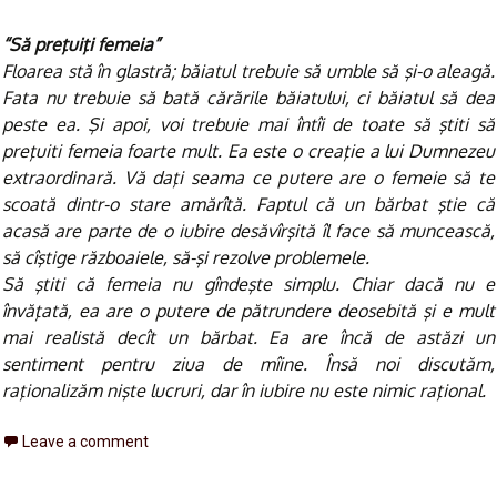
“Să preţuiţi femeia”
Floarea stă în glastră; băiatul trebuie să umble să şi-o aleagă.
Fata nu trebuie să bată cărările băiatului, ci băiatul să dea
peste ea. Şi apoi, voi trebuie mai întîi de toate să ştiti să
preţuiti femeia foarte mult. Ea este o creaţie a lui Dumnezeu
extraordinară. Vă daţi seama ce putere are o femeie să te
scoată dintr-o stare amărîtă. Faptul că un bărbat ştie că
acasă are parte de o iubire desăvîrşită îl face să muncească,
să cîştige războaiele, să-şi rezolve problemele.
Să ştiti că femeia nu gîndeşte simplu. Chiar dacă nu e
învăţată, ea are o putere de pătrundere deosebită şi e mult
mai realistă decît un bărbat. Ea are încă de astăzi un
sentiment pentru ziua de mîine. Însă noi discutăm,
raţionalizăm nişte lucruri, dar în iubire nu este nimic raţional.
Leave a comment