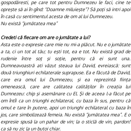
gospodăresti, pe care tot pentru Dumnezeu le faci, cine te
opreşte să ai în gînd: “Doamne miluieşte”? Să poţi să intri apoi
în casă cu sentimentul acesta de om al lui Dumnezeu.
Nu există “jumătatea mea”
Credeti că fiecare om are o jumătate a lui?
Asta este o expresie care mie nu mi-a plăcut. Nu e o jumătate
a ta, ci un tot al tău; tu eşti tot, ea e tot. Nu există grad de
rudenie între soţ şi soţie, pentru că ei sunt una.
Dumneavoastră ati văzut steaua lui David, evreiască: sunt
două triunghiuri echilaterale suprapuse. Ea e făcută de David,
care era omul lui Dumnezeu, şi ea reprezintă fiinţa
omenească, care are calitatea calităţilor în creaţia lui
Dumnezeu: chip şi asemănare cu El. Şi de aceea l-a făcut pe
om întîi ca un triunghi echilateral, cu baza în sus, pentru că
omul e tare în putere, apoi un triunghi echilateral cu baza în
jos, care simbolizează femeia. Nu există “jumătatea mea”. E o
expresie spusă la un pahar de vin; la o sticlă de vin, pardon!
ca să nu zic la un butoi chiar.