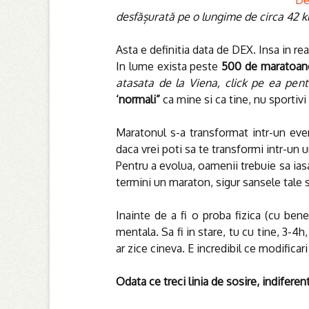
De
desfășurată pe o lungime de circa 42 km
Asta e definitia data de DEX. Insa in rea
In lume exista peste
500 de maratoan
atasata de la Viena, click pe ea pent
‘normali”
ca mine si ca tine, nu sporti
Maratonul s-a transformat intr-un e
daca vrei poti sa te transformi intr-un
Pentru a evolua, oamenii trebuie sa ias
termini un maraton, sigur sansele tale s
Inainte de a fi o proba fizica (cu ben
mentala. Sa fi in stare, tu cu tine, 3-4h
ar zice cineva. E incredibil ce modificar
Odata ce treci linia de sosire, indiferent 