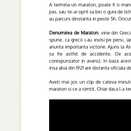
A termina un maraton, poate fi o mand
pas, sau te-ai oprit sa bei o gura de li
au parcurs dinstanta in peste 5h. Oricum,
Denumirea de Maraton
, vine din Grec
spune, ca grecii i-au invisi pe persi, 
anunta importanta victorie. Ajuns la At
sa fie astfel de accidente. De ac
corespunzator in avans). In baza aces
insa abia din 1921 are distanta oficiala 
Aveti mai jos un clip de cateva minut
maraton si ce a simtit. Chiar daca l-a t