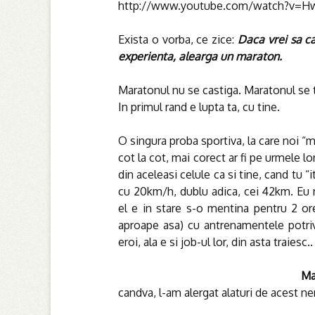
http://www.youtube.com/watch?v=H
Exista o vorba, ce zice:
Daca vrei sa ca
experienta, alearga un maraton.
Maratonul nu se castiga. Maratonul se 
In primul rand e lupta ta, cu tine.
O singura proba sportiva, la care noi “m
cot la cot, mai corect ar fi pe urmele l
din aceleasi celule ca si tine, cand tu “
cu 20km/h, dublu adica, cei 42km. Eu 
el e in stare s-o mentina pentru 2 ore
aproape asa) cu antrenamentele potrivi
eroi, ala e si job-ul lor, din asta traiesc..
Ma
candva, l-am alergat alaturi de acest n