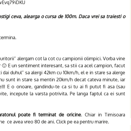
wEvq79iDKU
stigi ceva, alearga o cursa de 100m. Daca vrei sa traiesti o
termina.
uritorii” alergam cot la cot cu campionii olimpici. Vorba vine
or 🙂 E un sentiment interesant, sa stii ca acel campion, facut
iti dai duhul” sa alergi 42km cu 10km/h, el e in stare sa alerge
nu sunt in stare sa mentin 20km/h decat cateva minute, iar
!!! E o onoare, gandindu-te ca si tu ai fi putut fi asa (sau
te, incepute la varsta potrivita. Pe langa faptul ca ei sunt
ratonul poate fi terminat de oricine
. Chiar in Timisoara
ene ce avea vreo 80 de ani. Click pe ea pentru marire.