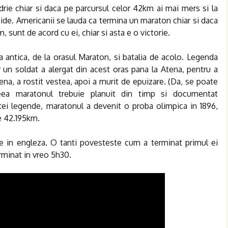
rie chiar si daca pe parcursul celor 42km ai mai mers si la
chide. Americanii se lauda ca termina un maraton chiar si daca
 sunt de acord cu ei, chiar si asta e o victorie.
ia antica, de la orasul Maraton, si batalia de acolo. Legenda
iar un soldat a alergat din acest oras pana la Atena, pentru a
ena, a rostit vestea, apoi a murit de epuizare. (Da, se poate
eea maratonul trebuie planuit din timp si documentat
tei legende, maratonul a devenit o proba olimpica in 1896,
de 42.195km.
e in engleza. O tanti povesteste cum a terminat primul ei
erminat in vreo 5h30.