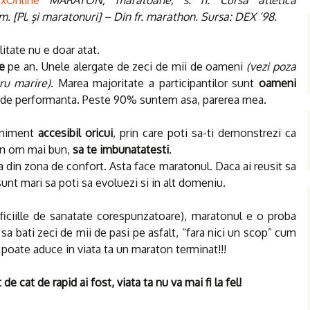
xOnline
MARATÓN, maratoane, s. n. Cursă atletică
. [Pl. și maratonuri] – Din fr. marathon. Sursa: DEX ’98.
litate nu e doar atat.
e
pe an. Unele alergate de zeci de mii de oameni
(vezi poza
ru marire)
. Marea majoritate a participantilor sunt
oameni
vi de performanta. Peste 90% suntem asa, parerea mea.
veniment
accesibil oricui
, prin care poti sa-ti demonstrezi ca
 un om mai bun,
sa te imbunatatesti
.
a din zona de confort. Asta face maratonul. Daca ai reusit sa
unt mari sa poti sa evoluezi si in alt domeniu.
eficiille de sanatate corespunzatoare), maratonul e o proba
, sa bati zeci de mii de pasi pe asfalt, “fara nici un scop” cum
i poate aduce in viata ta un maraton terminat!!!
de cat de rapid ai fost, viata ta nu va mai fi la fel!