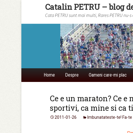
Catalin PETRU – blog d
Cata PETRU sunt mai multi, Rares PETRU nu-s eu
Skip to content
Home
Despre
Oameni care-mi plac
Ce e un maraton? Ce e 
sportivi, ca mine si ca t
2011-01-26
Imbunatateste-te! Fa-te