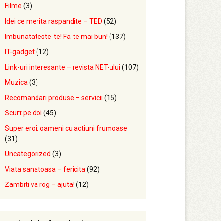
Filme
(3)
Idei ce merita raspandite – TED
(52)
Imbunatateste-te! Fa-te mai bun!
(137)
IT-gadget
(12)
Link-uri interesante – revista NET-ului
(107)
Muzica
(3)
Recomandari produse – servicii
(15)
Scurt pe doi
(45)
Super eroi: oameni cu actiuni frumoase
(31)
Uncategorized
(3)
Viata sanatoasa – fericita
(92)
Zambiti va rog – ajuta!
(12)