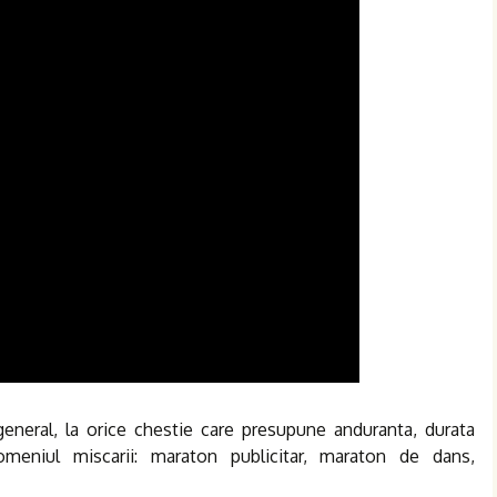
general, la orice chestie care presupune anduranta, durata
eniul miscarii: maraton publicitar, maraton de dans,