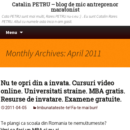
Catalin PETRU – blog de mic antreprenor
maratonist
Cata PETRU sunt mai multi, Rares PETRU nu-s eu :) . Eu sunt Catalin Rares
PETRU. Altul cu numele asta inca n-am gasit.
Skip to content
Search
Menu
for:
Monthly Archives: April 2011
Nu te opri din a invata. Cursuri video
online. Universitati straine. MBA gratis.
Resurse de invatare. Examene gratuite.
2011-04-05
Imbunatateste-te! Fa-te mai bun!
Te plangi ca scoala din Romania te nemultumeste?