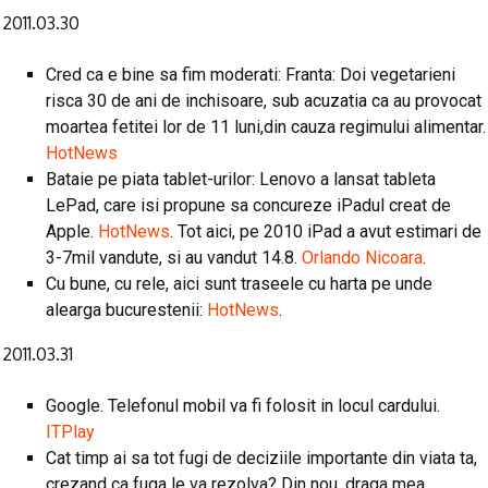
2011.03.30
Cred ca e bine sa fim moderati: Franta: Doi vegetarieni
risca 30 de ani de inchisoare, sub acuzatia ca au provocat
moartea fetitei lor de 11 luni,din cauza regimului alimentar.
HotNews
Bataie pe piata tablet-urilor: Lenovo a lansat tableta
LePad, care isi propune sa concureze iPadul creat de
Apple.
HotNews
. Tot aici, pe 2010 iPad a avut estimari de
3-7mil vandute, si au vandut 14.8.
Orlando Nicoara
.
Cu bune, cu rele, aici sunt traseele cu harta pe unde
alearga bucurestenii:
HotNews
.
2011.03.31
Google. Telefonul mobil va fi folosit in locul cardului.
ITPlay
Cat timp ai sa tot fugi de deciziile importante din viata ta,
crezand ca fuga le va rezolva? Din nou, draga mea,