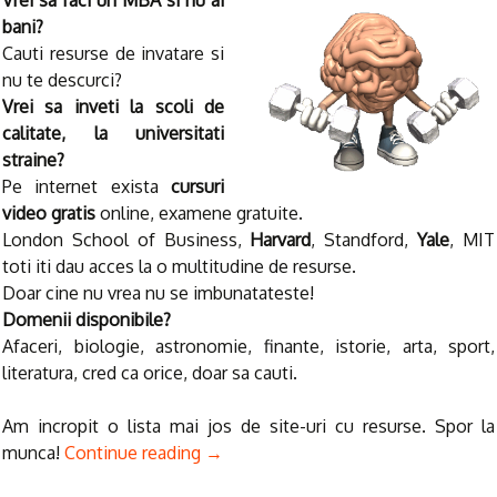
Vrei sa faci un MBA si nu ai
bani?
Cauti resurse de invatare si
nu te descurci?
Vrei sa inveti la scoli de
calitate, la universitati
straine?
Pe internet exista
cursuri
video gratis
online, examene gratuite.
London School of Business,
Harvard
, Standford,
Yale
, MIT
toti iti dau acces la o multitudine de resurse.
Doar cine nu vrea nu se imbunatateste!
Domenii disponibile?
Afaceri, biologie, astronomie, finante, istorie, arta, sport,
literatura, cred ca orice, doar sa cauti.
Am incropit o lista mai jos de site-uri cu resurse. Spor la
munca!
Continue reading
→