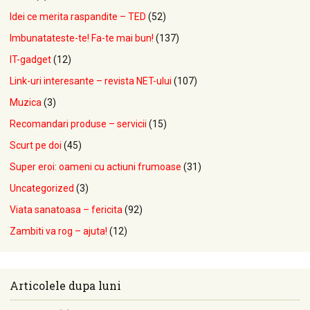
Idei ce merita raspandite – TED
(52)
Imbunatateste-te! Fa-te mai bun!
(137)
IT-gadget
(12)
Link-uri interesante – revista NET-ului
(107)
Muzica
(3)
Recomandari produse – servicii
(15)
Scurt pe doi
(45)
Super eroi: oameni cu actiuni frumoase
(31)
Uncategorized
(3)
Viata sanatoasa – fericita
(92)
Zambiti va rog – ajuta!
(12)
Articolele dupa luni