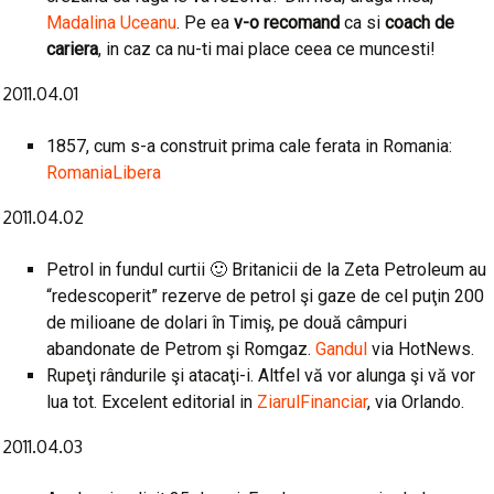
Madalina Uceanu
. Pe ea
v-o recomand
ca si
coach de
cariera
, in caz ca nu-ti mai place ceea ce muncesti!
2011.04.01
1857, cum s-a construit prima cale ferata in Romania:
RomaniaLibera
2011.04.02
Petrol in fundul curtii 🙂 Britanicii de la Zeta Petroleum au
“redescoperit” rezerve de petrol şi gaze de cel puţin 200
de milioane de dolari în Timiş, pe două câmpuri
abandonate de Petrom şi Romgaz.
Gandul
via HotNews.
Rupeţi rândurile şi atacaţi-i. Altfel vă vor alunga şi vă vor
lua tot. Excelent editorial in
ZiarulFinanciar
, via Orlando.
2011.04.03