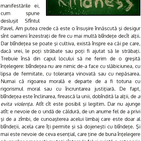
manifestările ei,
cum spune
desluşit Sfîntul
Pavel. Am putea crede că este o însuşire înnăscută şi desigur
sînt oameni înzestraţi de fire cu mai multă blîndeţe decît alţii.
Dar blîndeţea se poate şi cultiva, există înspre ea căi pe care,
dacă vrei, le poţi străbate sau poţi fi ajutat să le străbaţi.
Trebuie însă din capul locului să ne ferim de o greşită
înţelegere: blîndeţea nu are nimic de-a face cu slăbiciunea, cu
lipsa de fermitate, cu toleranţa vinovată sau cu nepăsarea.
Numai că rigoarea morală e departe de a fi totuna cu
rigorismul moral sau cu încruntarea justiţiară. De fapt,
blîndeţea este înclinarea, firească la unii, dobîndită la alţii, de
a
evita violenţa
. Atît cît este posibil şi legitim. Dar nu ajunge
atît: e nevoie de o undă de căldură, de un anume fel de a privi
şi de a zîmbi, de cunoaşterea acelui limbaj care este doar al
blîndeţii, acela care îţi permite şi să dojeneşti cu blîndeţe. Şi
mai este nevoie de ceva esenţial, care ţine de buna înţelegere