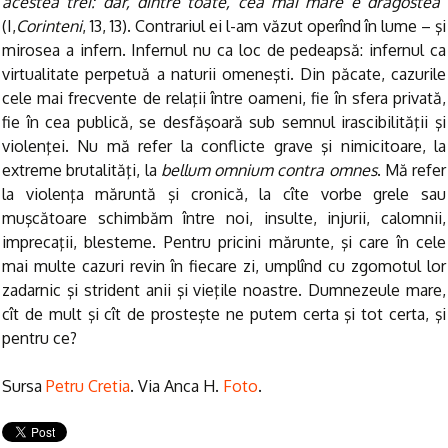
acestea trei: dar, dintre toate, cea mai mare e dragostea
“
(I,
Corinteni
, 13, 13). Contrariul ei l-am văzut operînd în lume – şi
mirosea a infern. Infernul nu ca loc de pedeapsă: infernul ca
virtualitate perpetuă a naturii omeneşti. Din păcate, cazurile
cele mai frecvente de relaţii între oameni, fie în sfera privată,
fie în cea publică, se desfăşoară sub semnul irascibilităţii şi
violenţei. Nu mă refer la conflicte grave şi nimicitoare, la
extreme brutalităţi, la
bellum omnium contra omnes
. Mă refer
la violenţa măruntă şi cronică, la cîte vorbe grele sau
muşcătoare schimbăm între noi, insulte, injurii, calomnii,
imprecaţii, blesteme. Pentru pricini mărunte, şi care în cele
mai multe cazuri revin în fiecare zi, umplînd cu zgomotul lor
zadarnic şi strident anii şi vieţile noastre. Dumnezeule mare,
cît de mult şi cît de prosteşte ne putem certa şi tot certa, şi
pentru ce?
Sursa
Petru Cretia
. Via Anca H.
Foto
.