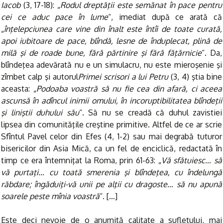
Iacob
(3, 17-18): „
Rodul dreptăţii este semănat în pace pentru
cei ce aduc pace în lume
“, imediat după ce arată că
„
înţelepciunea care vine din înalt este întîi de toate curată,
apoi iubitoare de pace, blîndă, lesne de înduplecat, plină de
milă şi de roade bune, fără părtinire şi fără făţărnicie
“. Da,
blîndeţea adevărată nu e un simulacru, nu este mieroşenie şi
zîmbet calp şi autorul
Primei scrisori a lui Petru
(3, 4) ştia bine
aceasta: „
Podoaba voastră să nu fie cea din afară, ci aceea
ascunsă în adîncul inimii omului, în incoruptibilitatea blîndeţii
şi liniştii duhului său
“. Să nu se creadă că duhul zavistiei
lipsea din comunităţile creştine primitive. Altfel de ce ar scrie
Sfîntul Pavel celor din Efes (4, 1-2) sau mai degrabă tuturor
bisericilor din Asia Mică, ca un fel de enciclică, redactată în
timp ce era întemniţat la Roma, prin 61-63: „
Vă sfătuiesc… să
vă purtaţi… cu toată smerenia şi blîndeţea, cu îndelungă
răbdare; îngăduiţi-vă unii pe alţii cu dragoste… să nu apună
soarele peste mînia voastră
“. […]
Este deci nevoie de o anumită calitate a sufletului, mai