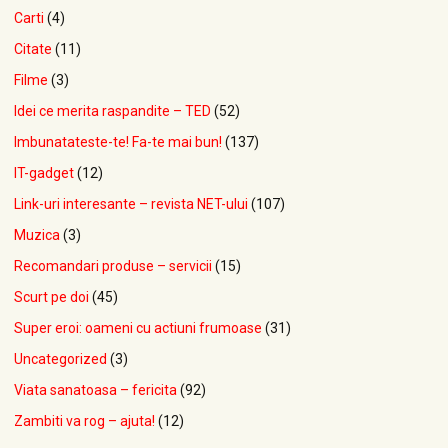
Carti
(4)
Citate
(11)
Filme
(3)
Idei ce merita raspandite – TED
(52)
Imbunatateste-te! Fa-te mai bun!
(137)
IT-gadget
(12)
Link-uri interesante – revista NET-ului
(107)
Muzica
(3)
Recomandari produse – servicii
(15)
Scurt pe doi
(45)
Super eroi: oameni cu actiuni frumoase
(31)
Uncategorized
(3)
Viata sanatoasa – fericita
(92)
Zambiti va rog – ajuta!
(12)