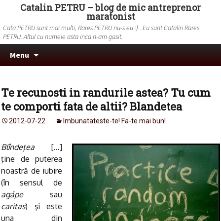
Catalin PETRU – blog de mic antreprenor
maratonist
Cata PETRU sunt mai multi, Rares PETRU nu-s eu :) . Eu sunt Catalin Rares
PETRU. Altul cu numele asta inca n-am gasit.
Skip to content
Search
Menu
for:
Te recunosti in randurile astea? Tu cum
te comporti fata de altii? Blandetea
2012-07-22
Imbunatateste-te! Fa-te mai bun!
Blîndeţea
[…]
ţine de puterea
noastră de iubire
(în sensul de
agápe
sau
caritas
) şi este
una din