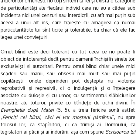
a lucrurilor omeneşti: nu toţi sîntem la fel şi există o categorie
de particularităţi ale fiecărui individ care nu au a cădea sub
incidenţa nici unei cenzuri sau interdicţii, cu atît mai puţin sub
aceea a unui alt ins, care trăieşte cu amăgirea că numai
particularităţile lui sînt licite şi tolerabile, ba chiar că ele fac
legea unei convieţuiri.
Omul blînd este deci tolerant cu tot ceea ce nu poate fi
obiect de intoleranţă decît pentru oamenii închişi în sinele lor,
exclusivişti şi autoritari. Pentru omul blînd chiar unele mici
scăderi sau manii, sau obsesii mai mult sau mai puţin
copilăreşti, unele deprinderi pot deştepta nu violenţa
reprobativă şi represivă, ci o indulgenţă şi o înţelegere
asociate cu duioşie şi cu umor, cu sentimentul slăbiciunilor
noastre, ale tuturor, privite cu blîndeţe de ochii divini. În
Evanghelia după Matei
(5, 5), a treia fericire sună astfel:
„
Fericiţi cei blînzi, căci ei vor moşteni pămîntul
“, nu spre
folosul lor, ca stăpînitori, ci ca trimişi ai Domnului, ca
legislatori ai păcii şi ai îndurării, aşa cum spune
Scrisoarea lui