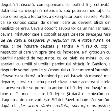
degrabă înnăscută, cum spuneam, dar putînd fi şi cultivată,
dobîndită ca disciplină interioară, sub puterea meditaţiei la
cele omeneşti, a lecturilor, a exemplelor bune sau rele. Astfel
că se cunosc cazuri de oameni care au devenit blînzi din
neblînzi ce erau. Ceva a coborît asupra lor ca un har. Iar harul
cel mai mîntuitor care a coborît asupra lor este
blîndeţea faţă
de cei slabi şi neapăraţi şi neştiutori
. Nu e vorba numai de
milă, ci de îndurare delicată şi tandră. A fi rău cu copiii
neştiutori şi care vin spre tine cu încredere, a fi grosolan cu
bătrînii năpădiţi de neputinţe, cu cei slabi de minte, cu cei
speriaţi, cu umilii şi umiliţii pămîntului rătăciţi în Babilon, a
răspunde vorbei gentile şi zîmbetului cu încruntare şi întrebării
sfioase cu sudalmă, a înghionti pe cel istovit să meargă mai
departe, a lovi cu cizma pe cel căzut, toate acestea şi altele
ca acestea cîte se petrec la antipodul blîndeţii ne învaţă mai
bine decît orice ce este blîndeţea. Şi dacă o echivalăm cu
dragostea de care vorbeşte Sfîntul Pavel trebuie să repetăm
după el: „
Iar acum rămîn credinţa, speranţa, dragostea,