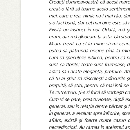
Credeţi dumneavoastră că acest mare 
creat-o fără să toarne acolo sentimente
mei, care e rea, nimic nu-i mai rău, da
s-o faci bună, dar cel mai bine este să n
Există un instinct în noi. Odată, mă 
eram, dar mă gîndeam la asta. Un studen
M-am trezit cu el la mine să-mi cear
putea să pătrundă oricine pînă la min
cum să speculeze iubirea, pentru că nu
sunt ca florile: toate sunt frumoase, d
adică să-i arate eleganţă, preţuire. Atu
că tu ai ştiut să răscoleşti adîncurile
preţuită, să ştiti, pentru că mai întîi 
Te cutremuri, ţi-e şi frică să vorbeşti 
Cum vi se pare, preacuvioase, după ex
general, sau în relaţia dintre bărbat şi
În general, a evoluat spre înflorire, sp
aflăm, există şi foarte multe cazuri c
necredincioşi. Au rămas în ateismul ani