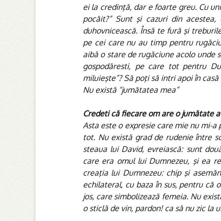
ei la credinţă, dar e foarte greu. Cu unii
pocăit?” Sunt şi cazuri din acestea, 
duhovnicească. Însă te fură şi treburile
pe cei care nu au timp pentru rugăciu
aibă o stare de rugăciune acolo unde se
gospodăresti, pe care tot pentru Du
miluieşte”? Să poţi să intri apoi în ca
Nu există “jumătatea mea”
Credeti că fiecare om are o jumătate a 
Asta este o expresie care mie nu mi-a pl
tot. Nu există grad de rudenie între s
steaua lui David, evreiască: sunt dou
care era omul lui Dumnezeu, şi ea rep
creaţia lui Dumnezeu: chip şi asemăna
echilateral, cu baza în sus, pentru că 
jos, care simbolizează femeia. Nu exist
o sticlă de vin, pardon! ca să nu zic la u