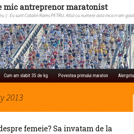
e mic antreprenor maratonist
 :) . Eu sunt Catalin Rares PETRU. Altul cu numele asta inca n-am gasit
Cum am slabit 35 de kg
Povestea primului maraton
Alergotu
ry 2013
despre femeie? Sa invatam de la