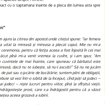
exact cu o saptamana inainte de a pleca din lumea asta spre
n!”
ajuns la citirea din apostol unde citeţul spune: “iar femeia
a uitat la mireasă şi mireasa a plecat capul. Mie nu mi-a
ceremonia, pentru că fetiţa aceea a fost înjosită în cel mai
cut pînă mi-a venit vremea la cuvînt, şi i-am spus: “Am
a cuvintele de mai înainte, care spuneau că bărbatul este
reasă, dacă nu te iubeşte, să nu-l asculti!” Să nu ne jucăm
 de pat sau o jucărie de bucătărie; suntem plini de obligaţii,
buie să vezi într-o iubită de la început, cînd poţi să judeci –
judeci – nişte lucruri pentru viitor, pînă la sfîrşitul vieţii.
îndrăgosteşte prost, care s-a îndrăgostit pentru că a văzut
seţea aceea grozavă a iubirii.