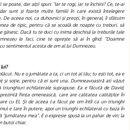
 se poate, dar alţii spun: “Iar te rogi, iar te închini? Ce, te-ai
dar sunt şi foarte multe familii în care există întelegere
. De aceea noi, ca duhovnici şi preoţi, în general, îi sfătuim
nea de tipic, pentru că se scoală de noapte cu treburi, să
 găsesc. Dacă tu te duci cu inima deschisă la treburile tale
mnezeu le faci, cine te opreşte să ai în gînd: “Doamne
să cu sentimentul acesta de om al lui Dumnezeu.
lui?
ăcut. Nu e o jumătate a ta, ci un tot al tău; tu eşti tot, ea e
oţ şi soţie, pentru că ei sunt una. Dumneavoastră ati văzut
ă triunghiuri echilaterale suprapuse. Ea e făcută de David,
rezintă fiinţa omenească, care are calitatea calităţilor în
re cu El. Şi de aceea l-a făcut pe om întîi ca un triunghi
omul e tare în putere, apoi un triunghi echilateral cu baza în
ă “jumătatea mea”. E o expresie spusă la un pahar de vin; la
n butoi chiar.