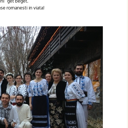
eni” get beget.
se romanesti in viata!