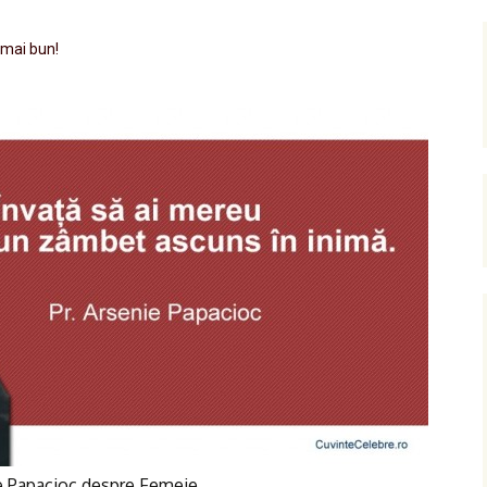
 mai bun!
ie Papacioc despre Femeie.