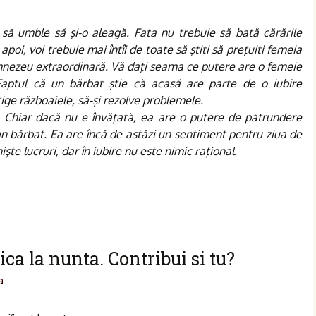
e să umble să şi-o aleagă. Fata nu trebuie să bată cărările
 apoi, voi trebuie mai întîi de toate să ştiti să preţuiti femeia
umnezeu extraordinară. Vă daţi seama ce putere are o femeie
 Faptul că un bărbat ştie că acasă are parte de o iubire
tige războaiele, să-şi rezolve problemele.
. Chiar dacă nu e învăţată, ea are o putere de pătrundere
un bărbat. Ea are încă de astăzi un sentiment pentru ziua de
şte lucruri, dar în iubire nu este nimic raţional.
ca la nunta. Contribui si tu?
a