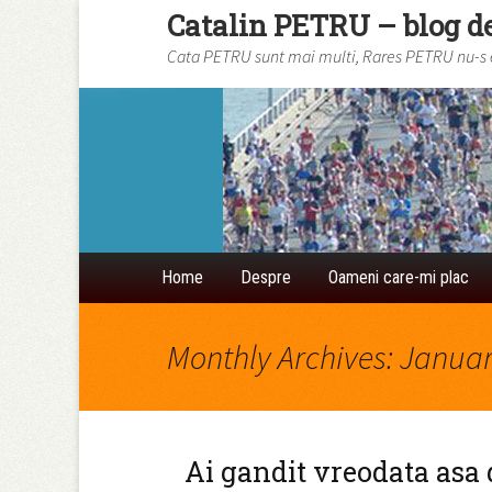
Catalin PETRU – blog d
Cata PETRU sunt mai multi, Rares PETRU nu-s eu
Skip to content
Home
Despre
Oameni care-mi plac
Monthly Archives: Janua
Ai gandit vreodata asa 