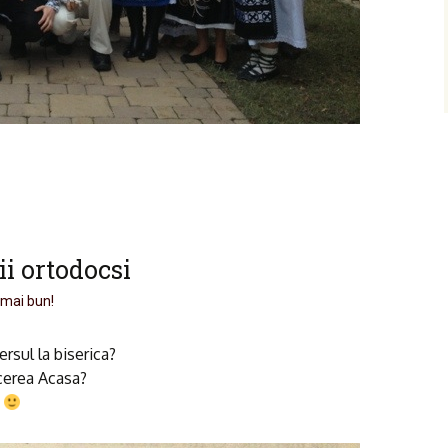
ii ortodocsi
 mai bun!
rsul la biserica?
rcerea Acasa?
n