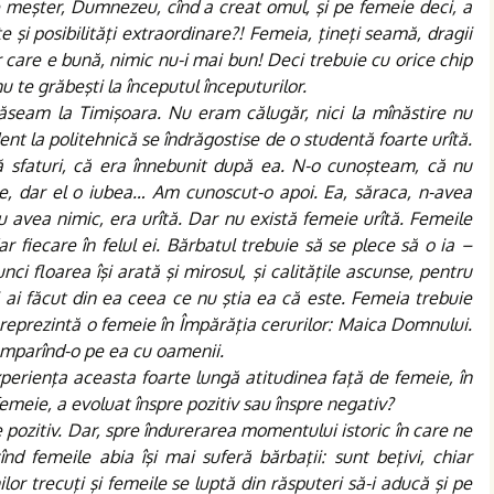
meşter, Dumnezeu, cînd a creat omul, şi pe femeie deci, a
 şi posibilităţi extraordinare?! Femeia, ţineţi seamă, dragii
r care e bună, nimic nu-i mai bun! Deci trebuie cu orice chip
u te grăbeşti la începutul începuturilor.
găseam la Timişoara. Nu eram călugăr, nici la mînăstire nu
t la politehnică se îndrăgostise de o studentă foarte urîtă.
ă sfaturi, că era înnebunit după ea. N-o cunoşteam, că nu
e, dar el o iubea… Am cunoscut-o apoi. Ea, săraca, n-avea
 avea nimic, era urîtă. Dar nu există femeie urîtă. Femeile
ar fiecare în felul ei. Bărbatul trebuie să se plece să o ia –
nci floarea îşi arată şi mirosul, şi calităţile ascunse, pentru
 şi ai făcut din ea ceea ce nu ştia ea că este. Femeia trebuie
ne reprezintă o femeie în Împărăţia cerurilor: Maica Domnului.
comparînd-o pe ea cu oamenii.
perienţa aceasta foarte lungă atitudinea faţă de femeie, în
 femeie, a evoluat înspre pozitiv sau înspre negativ?
re pozitiv. Dar, spre îndurerarea momentului istoric în care ne
înd femeile abia îşi mai suferă bărbaţii: sunt beţivi, chiar
lor trecuţi şi femeile se luptă din răsputeri să-i aducă şi pe