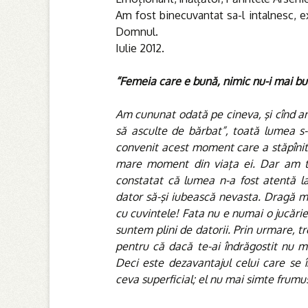
Am fost binecuvantat sa-l intalnesc, 
Domnul.
Iulie 2012.
“Femeia care e bună, nimic nu-i mai bu
Am cununat odată pe cineva, şi cînd am 
să asculte de bărbat”, toată lumea s-
convenit acest moment care a stăpînit 
mare moment din viaţa ei. Dar am tă
constatat că lumea n-a fost atentă l
dator să-şi iubească nevasta. Dragă mi
cu cuvintele! Fata nu e numai o jucărie
suntem plini de datorii. Prin urmare, tre
pentru că dacă te-ai îndrăgostit nu mai 
Deci este dezavantajul celui care se 
ceva superficial; el nu mai simte frumu