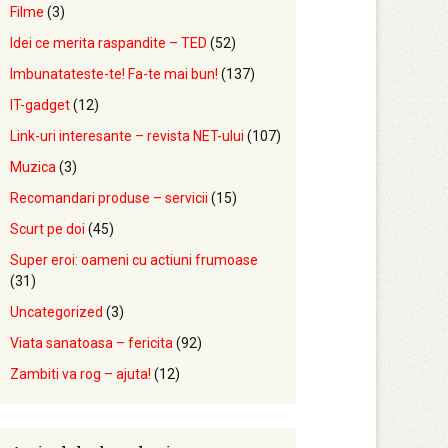
Filme
(3)
Idei ce merita raspandite – TED
(52)
Imbunatateste-te! Fa-te mai bun!
(137)
IT-gadget
(12)
Link-uri interesante – revista NET-ului
(107)
Muzica
(3)
Recomandari produse – servicii
(15)
Scurt pe doi
(45)
Super eroi: oameni cu actiuni frumoase
(31)
Uncategorized
(3)
Viata sanatoasa – fericita
(92)
Zambiti va rog – ajuta!
(12)