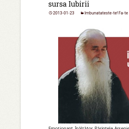
sursa Iubirii
2013-01-23
Imbunatateste-te! Fa-te
Emoționant, înălțător, Părintele Arsen