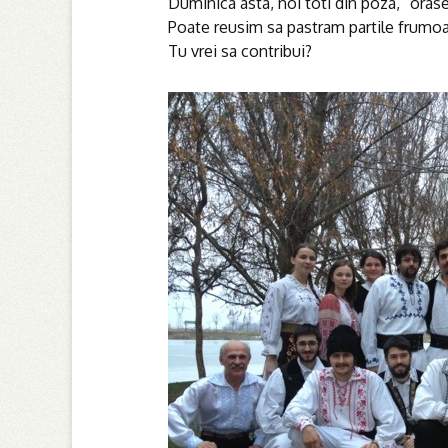
Duminica asta, noi toti din poza, “oras
Poate reusim sa pastram partile frumoa
Tu vrei sa contribui?