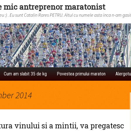
e mic antreprenor maratonist
 :) . Eu sunt Catalin Rares PETRU. Altul cu numele asta inca n-am gasit
Cum am slabit 35 de kg
Povestea primului maraton
Alergotu
mber 2014
ura vinului si a mintii, va pregatesc