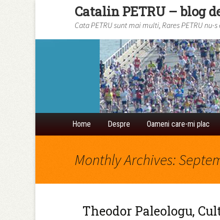
Catalin PETRU – blog d
Cata PETRU sunt mai multi, Rares PETRU nu-s eu
Skip to content
Home
Despre
Oameni care-mi plac
Monthly Archives: Septe
Theodor Paleologu, Cult