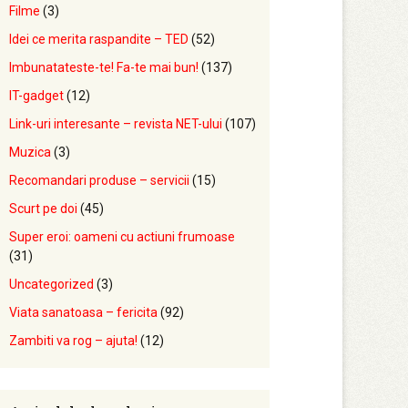
Filme
(3)
Idei ce merita raspandite – TED
(52)
Imbunatateste-te! Fa-te mai bun!
(137)
IT-gadget
(12)
Link-uri interesante – revista NET-ului
(107)
Muzica
(3)
Recomandari produse – servicii
(15)
Scurt pe doi
(45)
Super eroi: oameni cu actiuni frumoase
(31)
Uncategorized
(3)
Viata sanatoasa – fericita
(92)
Zambiti va rog – ajuta!
(12)