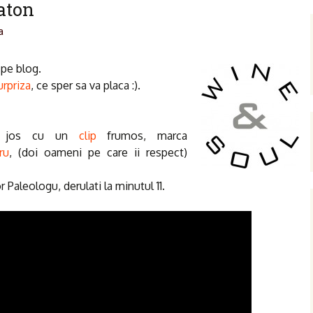
laton
a
 pe blog.
urpriza
, ce sper sa va placa :).
ai jos cu un
clip
frumos, marca
ru
, (doi oameni pe care ii respect)
 Paleologu, derulati la minutul 11.