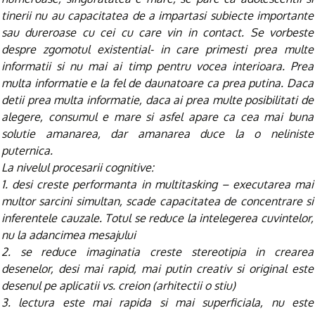
tinerii nu au capacitatea de a impartasi subiecte importante
sau dureroase cu cei cu care vin in contact. Se vorbeste
despre zgomotul existential- in care primesti prea multe
informatii si nu mai ai timp pentru vocea interioara. Prea
multa informatie e la fel de daunatoare ca prea putina. Daca
detii prea multa informatie, daca ai prea multe posibilitati de
alegere, consumul e mare si asfel apare ca cea mai buna
solutie amanarea, dar amanarea duce la o neliniste
puternica.
La nivelul procesarii cognitive:
1. desi creste performanta in multitasking – executarea mai
multor sarcini simultan, scade capacitatea de concentrare si
inferentele cauzale. Totul se reduce la intelegerea cuvintelor,
nu la adancimea mesajului
2. se reduce imaginatia creste stereotipia in crearea
desenelor, desi mai rapid, mai putin creativ si original este
desenul pe aplicatii vs. creion (arhitectii o stiu)
3. lectura este mai rapida si mai superficiala, nu este