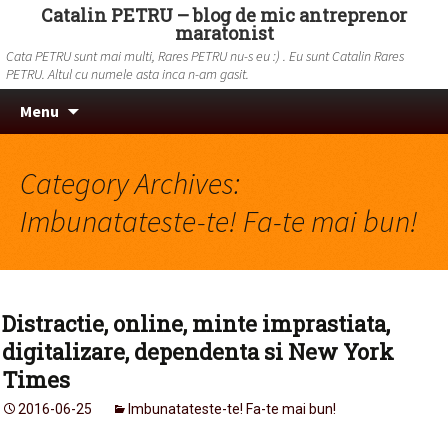
Catalin PETRU – blog de mic antreprenor
maratonist
Cata PETRU sunt mai multi, Rares PETRU nu-s eu :) . Eu sunt Catalin Rares
PETRU. Altul cu numele asta inca n-am gasit.
Skip to content
Search
Menu
for:
Category Archives:
Imbunatateste-te! Fa-te mai bun!
Distractie, online, minte imprastiata,
digitalizare, dependenta si New York
Times
2016-06-25
Imbunatateste-te! Fa-te mai bun!