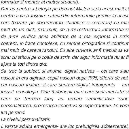
formator si mentor al multor studenti.
Dar nu pentru a-l elogia pe domnul Miclea scriu acest mail ci
pentru a va transmite cateva din informatiile primite la acest
curs (bazate pe documentari stiintifice si cercetari) cu mai
mult de un click, mai mult, de a-mi restructura informatia si
de a-mi verifica acea abilitate de a ma exprima in scris
coerent, in fraze complexe, cu semne ortografice si continut
mai mult de cateva randuri. Cu alte cuvinte, ar fi trebuit sa va
scriu cu stiloul pe o coala de scris, dar sigur informatia nu ar fi
ajuns la toti dintre dvs.
Sa trec la subiect: si anume, digital natives – cei care s-au
nascut in era digitala, copiii nascuti dupa 1995, diferiti de noi,
cei nascuti inainte si care suntem digital immigrants – am
insusit tehnologia. Cele 3 domenii mari care sunt afectate si
care pe termen lung au urmari semnificative sunt:
personalitatea, procesarea cognitiva si expectantele. Le vom
lua pe rand:
La nivelul personalitatii:
1. varsta adulta emergenta- are loc prelungirea adolescentei,