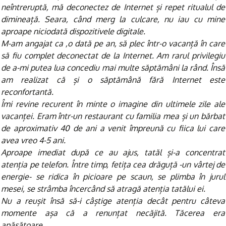
neîntreruptă, mă deconectez de Internet și repet ritualul de
dimineață. Seara, când merg la culcare, nu iau cu mine
aproape niciodată dispozitivele digitale.
M-am angajat ca ,o dată pe an, să plec într-o vacanță în care
să fiu complet deconectat de la Internet. Am rarul privilegiu
de a-mi putea lua concediu mai multe săptămâni la rând. Însă
am realizat că și o săptămână fără Internet este
reconfortantă.
Îmi revine recurent în minte o imagine din ultimele zile ale
vacanței. Eram într-un restaurant cu familia mea și un bărbat
de aproximativ 40 de ani a venit împreună cu fiica lui care
avea vreo 4-5 ani.
Aproape imediat după ce au ajus, tatăl și-a concentrat
atenția pe telefon. Între timp, fetița cea drăguță -un vârtej de
energie- se ridica în picioare pe scaun, se plimba în jurul
mesei, se strâmba încercând să atragă atenția tatălui ei.
Nu a reușit însă să-i câștige atenția decât pentru câteva
momente așa că a renunțat necăjită. Tăcerea era
apăsătoare.