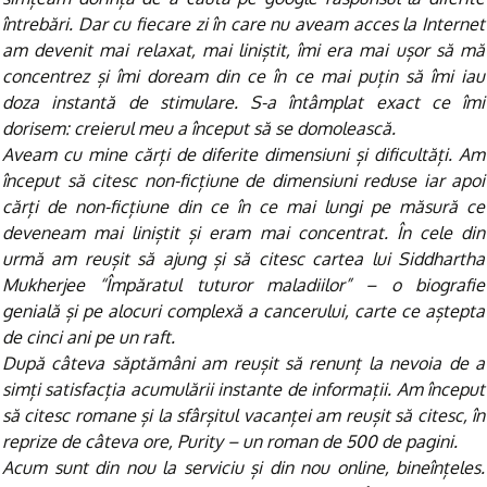
întrebări. Dar cu fiecare zi în care nu aveam acces la Internet
am devenit mai relaxat, mai liniștit, îmi era mai ușor să mă
concentrez și îmi doream din ce în ce mai puțin să îmi iau
doza instantă de stimulare. S-a întâmplat exact ce îmi
dorisem: creierul meu a început să se domolească.
Aveam cu mine cărți de diferite dimensiuni și dificultăți. Am
început să citesc non-ficțiune de dimensiuni reduse iar apoi
cărți de non-ficțiune din ce în ce mai lungi pe măsură ce
deveneam mai liniștit și eram mai concentrat. În cele din
urmă am reușit să ajung și să citesc cartea lui Siddhartha
Mukherjee “Împăratul tuturor maladiilor” – o biografie
genială și pe alocuri complexă a cancerului, carte ce aștepta
de cinci ani pe un raft.
După câteva săptămâni am reușit să renunț la nevoia de a
simți satisfacția acumulării instante de informații. Am început
să citesc romane și la sfârșitul vacanței am reușit să citesc, în
reprize de câteva ore, Purity – un roman de 500 de pagini.
Acum sunt din nou la serviciu și din nou online, bineînțeles.