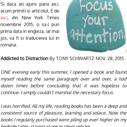
Si daca ati ajuns pana aici,
acum primiti si articolul. E de
aici
, din New York Times
noiembrie 2015, o sa-l pun
prima data in engleza, iar mai
jos, va fi si traducerea lui in
romana.
Addicted to Distraction
By TONY SCHWARTZ NOV. 28, 2015
ONE evening early this summer, I opened a book and found
myself reading the same paragraph over and over, a half
dozen times before concluding that it was hopeless to
continue. I simply couldn’t marshal the necessary focus.
I was horrified. All my life, reading books has been a deep and
consistent source of pleasure, learning and solace. Now the
books I regularly purchased were piling up ever higher on my
bedside table, staring at me in silent rebuke.