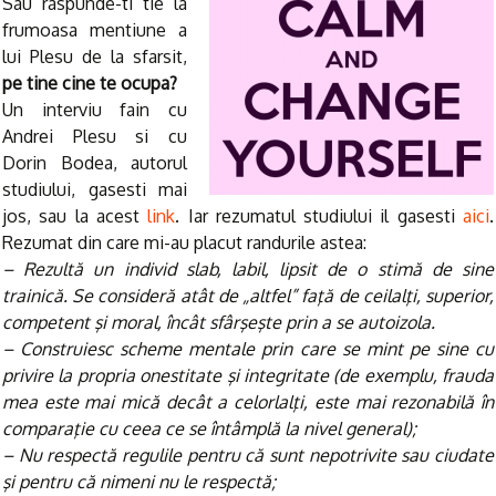
Sau raspunde-ti tie la
frumoasa mentiune a
lui Plesu de la sfarsit,
pe tine cine te ocupa?
Un interviu fain cu
Andrei Plesu si cu
Dorin Bodea, autorul
studiului, gasesti mai
jos, sau la acest
link
. Iar rezumatul studiului il gasesti
aici
.
Rezumat din care mi-au placut randurile astea:
– Rezultă un individ slab, labil, lipsit de o stimă de sine
trainică. Se consideră atât de „altfel” faţă de ceilalţi, superior,
competent şi moral, încât sfârşeşte prin a se autoizola.
– Construiesc scheme mentale prin care se mint pe sine cu
privire la propria onestitate şi integritate (de exemplu, frauda
mea este mai mică decât a celorlalţi, este mai rezonabilă în
comparaţie cu ceea ce se întâmplă la nivel general);
– Nu respectă regulile pentru că sunt nepotrivite sau ciudate
şi pentru că nimeni nu le respectă;