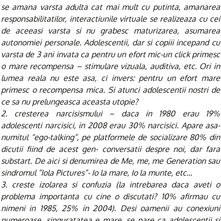
se amana varsta adulta cat mai mult cu putinta, amanarea
responsabilitatilor, interactiunile virtuale se realizeaza cu cei
de aceeasi varsta si nu grabesc maturizarea, asumarea
autonomiei personale. Adolescentii, dar si copiii incepand cu
varsta de 3 ani invata ca pentru un efort mic-un click primesc
o mare recompensa – stimulare vizuala, auditiva, etc. Ori in
lumea reala nu este asa, ci invers: pentru un efort mare
primesc o recompensa mica. Si atunci adolescentii nostri de
ce sa nu prelungeasca aceasta utopie?
2. cresterea narcisismului – daca in 1980 erau 19%
adolescenti narcisici, in 2008 erau 30% narcisici. Apare asa-
numitul “ego-talking”, pe platformele de socializare 80% din
dicutii fiind de acest gen- conversatii despre noi, dar fara
substart. De aici si denumirea de Me, me, me Generation sau
sindromul “Iola Pictures”- Io la mare, Io la munte, etc…
3. creste izolarea si confuzia (la intrebarea daca aveti o
problema importanta cu cine o discutati? 10% afirmau cu
nimeni in 1985, 25% in 2004). Desi oamenii au conexiuni
numeroase, singuratatea e mare, se pare ca adolescentii si