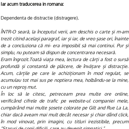
Iar acum traducerea in romana:
Dependenta de distractie (distragere).
ÎNTR-O seară, la începutul verii, am deschis o carte și m-am
trezit citind același paragraf, iar și iar, de vreo șase ori, înainte
de a concluziona că mi- era imposibil să mai continui. Pur și
simplu, nu puteam să dispun de concentrarea necesară.
Eram îngrozit.Toată viața mea, lectura de cărți a fost o sursă
profundă și constantă de plăcere, de învățare și distracție.
Acum, cărțile pe care le achiziționam în mod regulat, se
acumulau tot mai sus pe noptiera mea, holbându-se la mine,
cu un reproș mut.
În loc să le citesc, petreceam prea multe ore online,
verificând cifrele de trafic pe website-ul companiei mele,
cumpărând mai multe șosete colorate pe Gilt and Rue La La,
chiar dacă aveam mai mult decât necesar și chiar dând click,
în mod vinovat, prin imagini, cu titluri irezistibile, precum
“Staruri de copii dificili, care au devenit simpatici.”