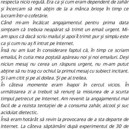
respecta nicio regulă. Era ca și cum eram dependent de zahăr
și încercam să mă abțin de la a mânca brioșe în timp ce
lucram într-o cofetărie.
Când mi-am încălcat angajamentul pentru prima data
simțeam că trebuia neapărat să trimit un email urgent. Mi-
am spus că dacă scriu mailul și apoi îl trimit pur și simplu este
ca și cum nu aș fi intrat pe Internet.
Însă nu am luat în considerare faptul că, în timp ce scriam
emailul, în cutia mea poștală apăreau noi și noi emailuri. Deși
niciun mesaj nu cerea un răspuns urgent, nu m-am putut
abține să nu trag cu ochiul la primul mesaj cu subiect incitant.
Și l-am citit și pe al doilea. Și pe al treilea.
În câteva momente eram înapoi în cercul vicios. În
următoarea zi a trebuit să renunț la misiunea de a scurta
timpul petrecut pe Internet. Am revenit la angajamentul mai
facil de a rezista tentației de a consuma zahăr, alcool și suc
acidulat dietectic.
Însă eram hotărât să revin la provocarea de a sta departe de
Internet. La câteva săptămâni după experimentul de 30 de