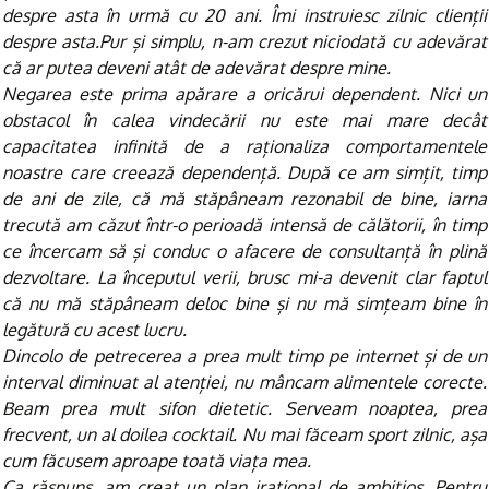
despre asta în urmă cu 20 ani. Îmi instruiesc zilnic clienții
despre asta.Pur și simplu, n-am crezut niciodată cu adevărat
că ar putea deveni atât de adevărat despre mine.
Negarea este prima apărare a oricărui dependent. Nici un
obstacol în calea vindecării nu este mai mare decât
capacitatea infinită de a raționaliza comportamentele
noastre care creează dependență. După ce am simțit, timp
de ani de zile, că mă stăpâneam rezonabil de bine, iarna
trecută am căzut într-o perioadă intensă de călătorii, în timp
ce încercam să și conduc o afacere de consultanță în plină
dezvoltare. La începutul verii, brusc mi-a devenit clar faptul
că nu mă stăpâneam deloc bine și nu mă simțeam bine în
legătură cu acest lucru.
Dincolo de petrecerea a prea mult timp pe internet și de un
interval diminuat al atenției, nu mâncam alimentele corecte.
Beam prea mult sifon dietetic. Serveam noaptea, prea
frecvent, un al doilea cocktail. Nu mai făceam sport zilnic, așa
cum făcusem aproape toată viața mea.
Ca răspuns, am creat un plan irațional de ambițios. Pentru