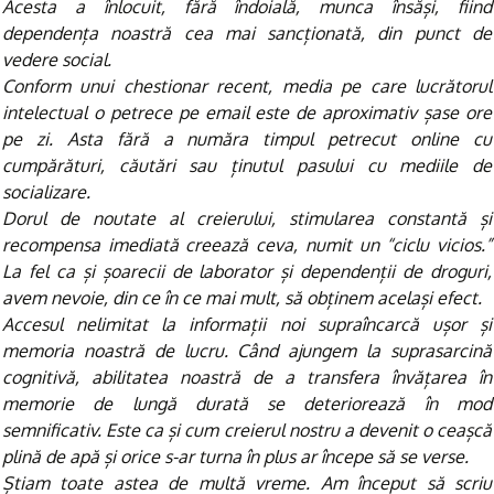
Acesta a înlocuit, fără îndoială, munca însăși, fiind
dependența noastră cea mai sancționată, din punct de
vedere social.
Conform unui chestionar recent, media pe care lucrătorul
intelectual o petrece pe email este de aproximativ șase ore
pe zi. Asta fără a număra timpul petrecut online cu
cumpărături, căutări sau ținutul pasului cu mediile de
socializare.
Dorul de noutate al creierului, stimularea constantă și
recompensa imediată creează ceva, numit un “ciclu vicios.”
La fel ca și șoarecii de laborator și dependenții de droguri,
avem nevoie, din ce în ce mai mult, să obținem același efect.
Accesul nelimitat la informații noi supraîncarcă ușor și
memoria noastră de lucru. Când ajungem la suprasarcină
cognitivă, abilitatea noastră de a transfera învățarea în
memorie de lungă durată se deteriorează în mod
semnificativ. Este ca și cum creierul nostru a devenit o ceașcă
plină de apă și orice s-ar turna în plus ar începe să se verse.
Știam toate astea de multă vreme. Am început să scriu