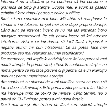
Internetul nu a dispărut și va continua să îmi consume o
gramadă de timp și atenție. Scopul meu e acum să găsesc
echilibrul între timpul petrecut online și offline.
Simt că ma controlez mai bine. Mă abțin să reacționez la
stimuli și îmi folosesc timpul mai bine după propria dorință.
Când sunt pe Internet încerc să nu mă las antrenat într-o
navigare necontrolotă. Pe cât posibil încerc să îmi adresez
întrebarea: Asta e ce îmi doresc să fac? Dacă răspunsul e
negativ atunci îmi pun întrebarea: Ce aș putea face mai
productiv sau mai relaxant sau mai satisfăcător?
De asemenea, mă implic în activități care îmi acaparează mai
multă atenție. În primul rând, citesc în continuare cărți – nu
numai pentru că îmi face plăcere ci și pentru că e un exercițiu
minunat pentru menținerea atenției.
Am continuat cu obiceiul de a-mi planifica seara ce vreau să
fac a doua zi dimineața. Este prima a zilei pe care o fac fără a
mă întrerupe timp de 60-90 de minute. Când termin, iau o
pauză de 10-15 minute pentru a-mi aduna forțele.
Dacă mai am și alte treburi de făcut care solicită atenție