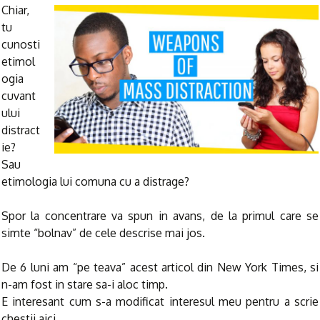
Chiar,
tu
cunosti
etimol
ogia
cuvant
ului
distract
ie?
Sau
etimologia lui comuna cu a distrage?
Spor la concentrare va spun in avans, de la primul care se
simte “bolnav” de cele descrise mai jos.
De 6 luni am “pe teava” acest articol din New York Times, si
n-am fost in stare sa-i aloc timp.
E interesant cum s-a modificat interesul meu pentru a scrie
chestii aici.