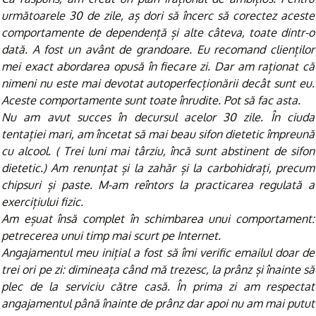
următoarele 30 de zile, aș dori să încerc să corectez aceste
comportamente de dependență și alte câteva, toate dintr-o
dată. A fost un avânt de grandoare. Eu recomand clienților
mei exact abordarea opusă în fiecare zi. Dar am raționat că
nimeni nu este mai devotat autoperfecționării decât sunt eu.
Aceste comportamente sunt toate înrudite. Pot să fac asta.
Nu am avut succes în decursul acelor 30 zile. În ciuda
tentației mari, am încetat să mai beau sifon dietetic împreună
cu alcool. ( Trei luni mai târziu, încă sunt abstinent de sifon
dietetic.) Am renunțat și la zahăr și la carbohidrați, precum
chipsuri și paste. M-am reîntors la practicarea regulată a
exercițiului fizic.
Am eșuat însă complet în schimbarea unui comportament:
petrecerea unui timp mai scurt pe Internet.
Angajamentul meu inițial a fost să îmi verific emailul doar de
trei ori pe zi: dimineața când mă trezesc, la prânz și înainte să
plec de la serviciu către casă. În prima zi am respectat
angajamentul până înainte de prânz dar apoi nu am mai putut