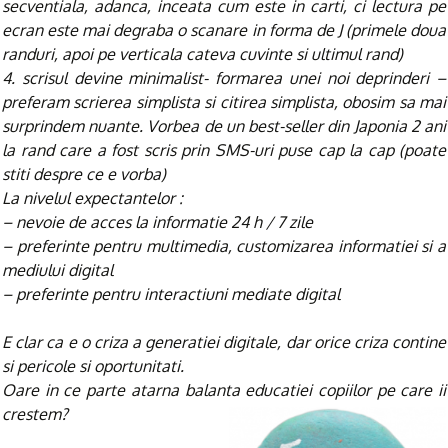
secventiala, adanca, inceata cum este in carti, ci lectura pe
ecran este mai degraba o scanare in forma de J (primele doua
randuri, apoi pe verticala cateva cuvinte si ultimul rand)
4. scrisul devine minimalist- formarea unei noi deprinderi –
preferam scrierea simplista si citirea simplista, obosim sa mai
surprindem nuante. Vorbea de un best-seller din Japonia 2 ani
la rand care a fost scris prin SMS-uri puse cap la cap (poate
stiti despre ce e vorba)
La nivelul expectantelor :
– nevoie de acces la informatie 24 h / 7 zile
– preferinte pentru multimedia, customizarea informatiei si a
mediului digital
– preferinte pentru interactiuni mediate digital
E clar ca e o criza a generatiei digitale, dar orice criza contine
si pericole si oportunitati.
Oare in ce parte atarna balanta educatiei copiilor pe care ii
crestem?