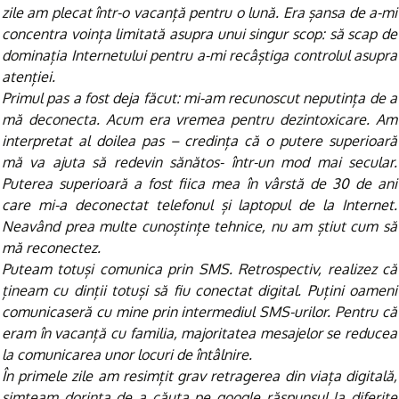
zile am plecat într-o vacanță pentru o lună. Era șansa de a-mi
concentra voința limitată asupra unui singur scop: să scap de
dominația Internetului pentru a-mi recâștiga controlul asupra
atenției.
Primul pas a fost deja făcut: mi-am recunoscut neputința de a
mă deconecta. Acum era vremea pentru dezintoxicare. Am
interpretat al doilea pas – credința că o putere superioară
mă va ajuta să redevin sănătos- într-un mod mai secular.
Puterea superioară a fost fiica mea în vârstă de 30 de ani
care mi-a deconectat telefonul și laptopul de la Internet.
Neavând prea multe cunoștințe tehnice, nu am știut cum să
mă reconectez.
Puteam totuși comunica prin SMS. Retrospectiv, realizez că
țineam cu dinții totuși să fiu conectat digital. Puțini oameni
comunicaseră cu mine prin intermediul SMS-urilor. Pentru că
eram în vacanță cu familia, majoritatea mesajelor se reducea
la comunicarea unor locuri de întâlnire.
În primele zile am resimțit grav retragerea din viața digitală,
simțeam dorința de a căuta pe google răspunsul la diferite