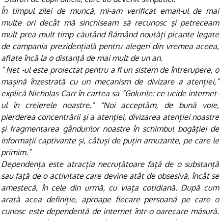
În timpul zilei de muncă, mi-am verificat email-ul de mai
multe ori decât mă sinchiseam să recunosc și petreceam
mult prea mult timp căutând flămând noutăți picante legate
de campania prezidențială pentru alegeri din vremea aceea,
aflate încă la o distanță de mai mult de un an.
“ Net -ul este proiectat pentru a fi un sistem de întrerupere, o
mașină înzestrată cu un mecanism de divizare a atenției,”
explică Nicholas Carr în cartea sa “Golurile: ce ucide internet-
ul în creierele noastre.” “Noi acceptăm, de bună voie,
pierderea concentrării și a atenției, divizarea atenției noastre
și fragmentarea gândurilor noastre în schimbul bogăției de
informații captivante și, câtuși de puțin amuzante, pe care le
primim.”
Dependența este atracția necruțătoare față de o substanță
sau față de o activitate care devine atât de obsesivă, încât se
amestecă, în cele din urmă, cu viața cotidiană. După cum
arată acea definiție, aproape fiecare persoană pe care o
cunosc este dependentă de internet într-o oarecare măsură.