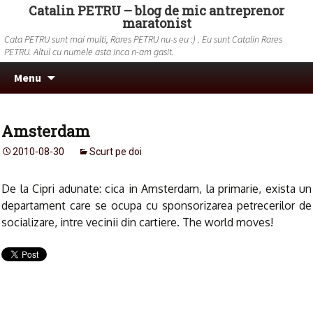
Catalin PETRU – blog de mic antreprenor
maratonist
Cata PETRU sunt mai multi, Rares PETRU nu-s eu :) . Eu sunt Catalin Rares
PETRU. Altul cu numele asta inca n-am gasit.
Skip to content
Search
Menu
for:
Amsterdam
2010-08-30
Scurt pe doi
De la Cipri adunate: cica in Amsterdam, la primarie, exista un
departament care se ocupa cu sponsorizarea petrecerilor de
socializare, intre vecinii din cartiere. The world moves!