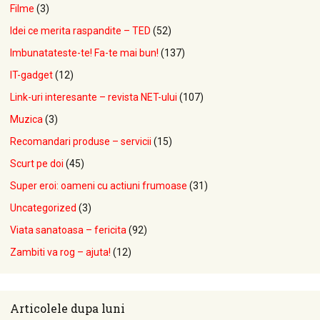
Filme
(3)
Idei ce merita raspandite – TED
(52)
Imbunatateste-te! Fa-te mai bun!
(137)
IT-gadget
(12)
Link-uri interesante – revista NET-ului
(107)
Muzica
(3)
Recomandari produse – servicii
(15)
Scurt pe doi
(45)
Super eroi: oameni cu actiuni frumoase
(31)
Uncategorized
(3)
Viata sanatoasa – fericita
(92)
Zambiti va rog – ajuta!
(12)
Articolele dupa luni