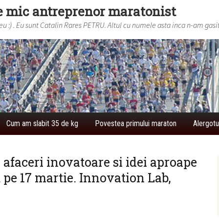
e mic antreprenor maratonist
 :) . Eu sunt Catalin Rares PETRU. Altul cu numele asta inca n-am gasit
Cum am slabit 35 de kg
Povestea primului maraton
Alergotu
afaceri inovatoare si idei aproape
 pe 17 martie. Innovation Lab,