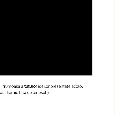
mai frumoasa a
tuturor
ideilor prezentate acolo.
st harnic fata de lenesul je.