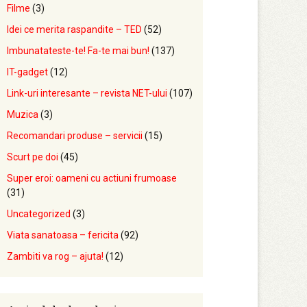
Filme
(3)
Idei ce merita raspandite – TED
(52)
Imbunatateste-te! Fa-te mai bun!
(137)
IT-gadget
(12)
Link-uri interesante – revista NET-ului
(107)
Muzica
(3)
Recomandari produse – servicii
(15)
Scurt pe doi
(45)
Super eroi: oameni cu actiuni frumoase
(31)
Uncategorized
(3)
Viata sanatoasa – fericita
(92)
Zambiti va rog – ajuta!
(12)