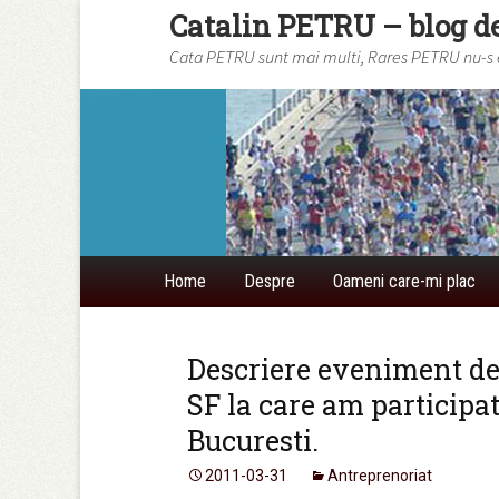
Catalin PETRU – blog d
Cata PETRU sunt mai multi, Rares PETRU nu-s eu
Skip to content
Home
Despre
Oameni care-mi plac
Descriere eveniment de 
SF la care am participat
Bucuresti.
2011-03-31
Antreprenoriat