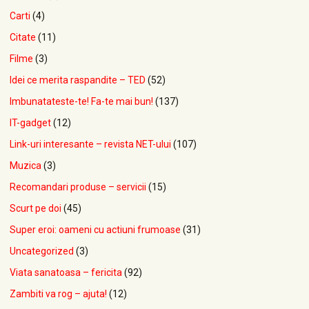
Carti
(4)
Citate
(11)
Filme
(3)
Idei ce merita raspandite – TED
(52)
Imbunatateste-te! Fa-te mai bun!
(137)
IT-gadget
(12)
Link-uri interesante – revista NET-ului
(107)
Muzica
(3)
Recomandari produse – servicii
(15)
Scurt pe doi
(45)
Super eroi: oameni cu actiuni frumoase
(31)
Uncategorized
(3)
Viata sanatoasa – fericita
(92)
Zambiti va rog – ajuta!
(12)