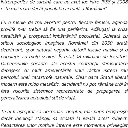
întreruperilor de sarcină care au avut loc între 1958 şi 2008
este mai mare decât populaţia actuală a României”.
Cu o medie de trei avorturi pentru fiecare femeie, agenda
pro-life n-ar trebui să fie una periferică. Adăugaţi la criza
natalităţii şi prospectul îmbătrânirii populaţiei. Schiţată cu
stiloul sociologilor, imaginea României din 2050 arată
deprimant: spor natural negativ, datorii fiscale masive şi o
populaţie cu mulţi seniori. În total, 16 milioane de locuitori.
Dimensiunile şocante ale acestei contracţii demografice
depăşesc cu mult ameninţările unui război extern sau
pericolul unei catastrofe naturale. Chiar dacă Statul liberal
modern este miop metafizic, decidenţii nu pot rămâne orbi în
faţa riscurile sistemice reprezentate de propagarea şi
generalizarea actualului stil de viaţă.
Te-ai fi aşteptat ca doctrinarii dreptei, mai puţin progresişti
decât ideologii stângii, să scoată la iveală acest subiect.
Redactarea unor moţiuni interne este momentul privilegiat