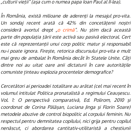
„culturii vieţii” (aşa cum o numea papa Ioan Paul al II-lea).
În România, există milioane de aderenţi la mesajul pro-vita.
Un sondaj recent arată că 42% din concetăţenii noştri
consideră avortul drept „
o crimă
”. Nu ştim dacă această
parte din populaţia ţării este activă sau pasivă electoral. Cert
este că reprezentanţii unui corp politic matur şi responsabil
nu-i poate ignora. Fireşte, retorica discursului pro-vita e mult
mai greu de ambalat în România decât în Statele Unite. Câți
dintre noi au uitat oare anii dictaturii în care autorităţile
comuniste ținteau explozia procentelor demografice?
Cercetători ai perioadei totalitare au arătat (cel mai recent în
volumul intitulat Politica pronatalistă a regimului Ceauşescu.
Vol. 1: O perspectivă comparativă, Ed. Polirom, 2010 şi
coordonat de Corina Pălăşan, Luciana Jinga şi Florin Soare)
metodele abuzive de control biopolitic al corpului feminin. Nu
respectul pentru demnitatea copilului, nici grija pentru copilul
nenăscut, ci abordarea cantitativ-utilitaristă a chestiunii