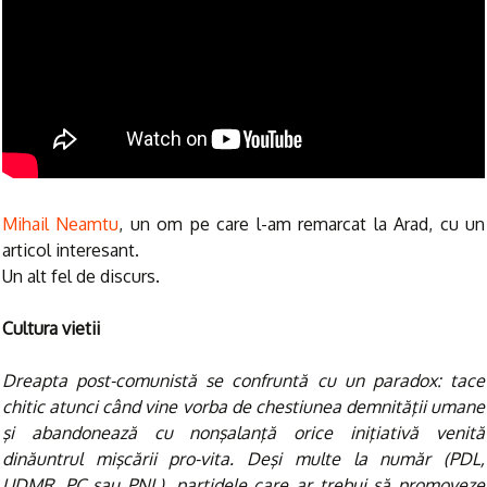
Mihail Neamtu
, un om pe care l-am remarcat la Arad, cu un
articol interesant.
Un alt fel de discurs.
Cultura vietii
Dreapta post-comunistă se confruntă cu un paradox: tace
chitic atunci când vine vorba de chestiunea demnităţii umane
şi abandonează cu nonşalanţă orice iniţiativă venită
dinăuntrul mişcării pro-vita. Deşi multe la număr (PDL,
UDMR, PC sau PNL), partidele care ar trebui să promoveze