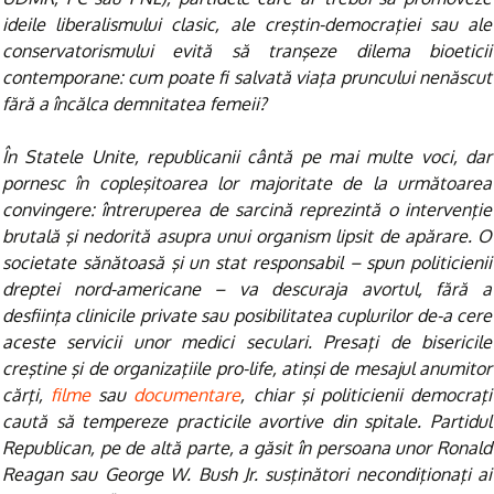
ideile liberalismului clasic, ale creştin-democraţiei sau ale
conservatorismului evită să tranşeze dilema bioeticii
contemporane: cum poate fi salvată viaţa pruncului nenăscut
fără a încălca demnitatea femeii?
În Statele Unite, republicanii cântă pe mai multe voci, dar
pornesc în copleşitoarea lor majoritate de la următoarea
convingere: întreruperea de sarcină reprezintă o intervenţie
brutală şi nedorită asupra unui organism lipsit de apărare. O
societate sănătoasă şi un stat responsabil – spun politicienii
dreptei nord-americane – va descuraja avortul, fără a
desfiinţa clinicile private sau posibilitatea cuplurilor de-a cere
aceste servicii unor medici seculari. Presaţi de bisericile
creştine şi de organizaţiile pro-life, atinşi de mesajul anumitor
cărţi,
filme
sau
documentare
, chiar şi politicienii democraţi
caută să tempereze practicile avortive din spitale. Partidul
Republican, pe de altă parte, a găsit în persoana unor Ronald
Reagan sau George W. Bush Jr. susţinători necondiţionaţi ai