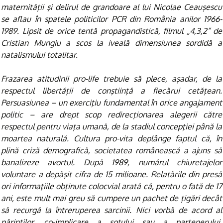
maternităţii şi delirul de grandoare al lui Nicolae Ceauşescu
se aflau în spatele politicilor PCR din România anilor 1966-
1989. Lipsit de orice tentă propagandistică, filmul „4,3,2” de
Cristian Mungiu a scos la iveală dimensiunea sordidă a
natalismului totalitar.
Frazarea atitudinii pro-life trebuie să plece, aşadar, de la
respectul libertăţii de conştiinţă a fiecărui cetăţean.
Persuasiunea – un exerciţiu fundamental în orice angajament
politic – are drept scop redirecţionarea alegerii către
respectul pentru viaţa umană, de la stadiul concepţiei până la
moartea naturală. Cultura pro-vita deplânge faptul că, în
plină criză demografică, societatea românească a ajuns să
banalizeze avortul. După 1989, numărul chiuretajelor
voluntare a depăşit cifra de 15 milioane. Relatările din presă
ori informaţiile obţinute colocvial arată că, pentru o fată de 17
ani, este mult mai greu să cumpere un pachet de ţigări decât
să recurgă la întreruperea sarcinii. Nici vorbă de acord al
părinţilor, co-implicare a soţului sau a partenerului,