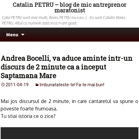
Catalin PETRU – blog de mic antreprenor
maratonist
Cata PETRU sunt mai multi, Rares PETRU nu-s eu :) . Eu sunt Catalin Rares
PETRU. Altul cu numele asta inca n-am gasit.
Skip to content
Search
Menu
for:
Andrea Bocelli, va aduce aminte intr-un
discurs de 2 minute ca a inceput
Saptamana Mare
2011-04-19
Imbunatateste-te! Fa-te mai bun!
Mai jos discursul de 2 minute, in care cantaretul va spune o
poveste foarte frumoasa.
Tu stiai istoria ce o zice?