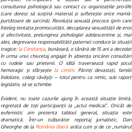
consultarea psihologică sau contact cu organizaţiile pro-life
(care doresc să susţină material şi sufleteşte orice mamă-
purtătoare de sarcină). Revoluţia sexuală precoce (prin care
înţeleg tentaţia promiscuităţii, decuplarea sexualităţii de eros
şi afectivitate, prelungirea psihologiei adolescentine şi, mai
ales, degrevarea responsabilităţii paterne) conduce la situaţii
tragice:
la Constanţa
, bunăoară, o tânără de 15 ani a decedat
în urma unui chiuretaj angajat în absenţa oricărei consultări
cu rudele sau prietenii. O idilă traversează rapid şocul
hemoragic şi sfârşeşte
la cimitir
. Părinţi devastaţi, familii
îndoliate, colegi răvășiți – totul pentru ca nimic, sub raport
legislativ, să se schimbe.
Evident, nu toate cazurile ajung în această situaţie limită,
regretată de toţi participanţii la „actul medical”. Oricât de
eufemistic am prezenta tabloul general, situaţia este
dramatică. Într-un tulburător reportaj jurnalistic, Dan
Gheorghe de la
România liberă
arăta cum şi de ce „numărul