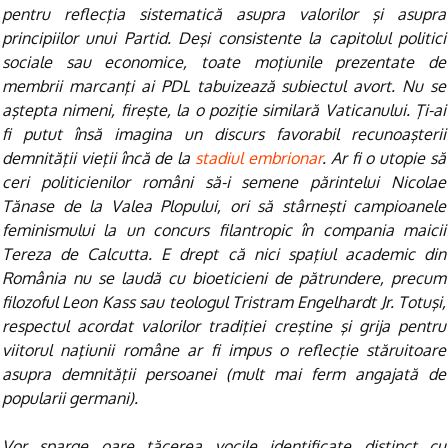
pentru reflecţia sistematică asupra valorilor şi asupra
principiilor unui Partid. Deşi consistente la capitolul politici
sociale sau economice, toate moţiunile prezentate de
membrii marcanţi ai PDL tabuizează subiectul avort. Nu se
aştepta nimeni, fireşte, la o poziţie similară Vaticanului. Ţi-ai
fi putut însă imagina un discurs favorabil recunoaşterii
demnităţii vieţii încă de la
stadiul embrionar
. Ar fi o utopie să
ceri politicienilor români să-i semene părintelui Nicolae
Tănase de la Valea Plopului, ori să stârneşti campioanele
feminismului la un concurs filantropic în compania maicii
Tereza de Calcutta. E drept că nici spaţiul academic din
România nu se laudă cu bioeticieni de pătrundere, precum
filozoful Leon Kass sau teologul Tristram Engelhardt Jr. Totuşi,
respectul acordat valorilor tradiţiei creştine şi grija pentru
viitorul naţiunii române ar fi impus o reflecţie stăruitoare
asupra demnităţii persoanei (mult mai ferm angajată de
popularii germani).
Vor sparge oare tăcerea vocile identificate distinct cu