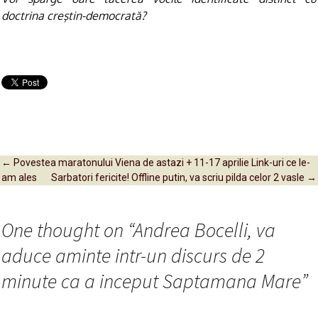
doctrina creştin-democrată?
←
Povestea maratonului Viena de astazi + 11-17 aprilie Link-uri ce le-
am ales
Sarbatori fericite! Offline putin, va scriu pilda celor 2 vasle
→
Post navigation
One thought on “
Andrea Bocelli, va
aduce aminte intr-un discurs de 2
minute ca a inceput Saptamana Mare
”