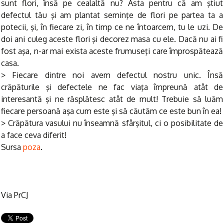
sunt flori, însă pe cealaltă nu? Asta pentru că am ştiut
defectul tău şi am plantat seminţe de flori pe partea ta a
potecii, şi, în fiecare zi, în timp ce ne întoarcem, tu le uzi. De
doi ani culeg aceste flori şi decorez masa cu ele. Dacă nu ai fi
fost aşa, n-ar mai exista aceste frumuseţi care împrospătează
casa.
> Fiecare dintre noi avem defectul nostru unic. Însă
crăpăturile şi defectele ne fac viaţa împreună atât de
interesantă şi ne răsplătesc atât de mult! Trebuie să luăm
fiecare persoană aşa cum este şi să căutăm ce este bun în ea!
> Crăpătura vasului nu înseamnă sfârşitul, ci o posibilitate de
a face ceva diferit!
Sursa
poza
.
Via PrCJ