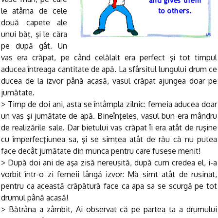
le atârna de cele
două capete ale
unui băţ, şi le căra
pe după gât. Un
vas era crăpat, pe când celălalt era perfect şi tot timpul
aducea întreaga cantitate de apă. La sfârsitul lungului drum ce
ducea de la izvor până acasă, vasul crăpat ajungea doar pe
jumătate.
> Timp de doi ani, asta se întâmpla zilnic: femeia aducea doar
un vas şi jumătate de apă. Bineînţeles, vasul bun era mândru
de realizările sale. Dar bietului vas crăpat îi era atât de ruşine
cu împerfecţiunea sa, şi se simţea atât de rău că nu putea
face decât jumătate din munca pentru care fusese menit!
> După doi ani de aşa zisă nereuşită, după cum credea el, i-a
vorbit într-o zi femeii lângă izvor: Mă simt atât de rusinat,
pentru ca această crăpătură face ca apa sa se scurgă pe tot
drumul până acasă!
> Bătrâna a zâmbit, Ai observat că pe partea ta a drumului