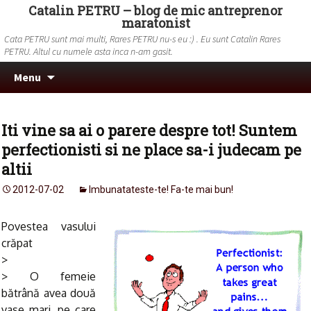
Catalin PETRU – blog de mic antreprenor
maratonist
Cata PETRU sunt mai multi, Rares PETRU nu-s eu :) . Eu sunt Catalin Rares
PETRU. Altul cu numele asta inca n-am gasit.
Skip to content
Search
Menu
for:
Iti vine sa ai o parere despre tot! Suntem
perfectionisti si ne place sa-i judecam pe
altii
2012-07-02
Imbunatateste-te! Fa-te mai bun!
Povestea vasului
crăpat
>
> O femeie
bătrână avea două
vase mari, pe care