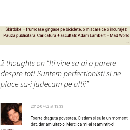
←
Skirtbike – frumoase gingase pe biciclete, o miscare ce o incurajez
Pauza publicitara. Caricatura + ascultati: Adam Lambert – Mad World
Post navigation
→
2 thoughts on “
Iti vine sa ai o parere
despre tot! Suntem perfectionisti si ne
place sa-i judecam pe altii
”
2012-07-02 at 13:33
Foarte draguta povestea. O stiam si eu la un moment
dat, dar am uitat-o. Merci ca mi-ai reamintit-o!