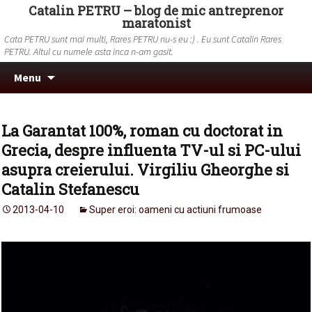
Catalin PETRU – blog de mic antreprenor
maratonist
Cata PETRU sunt mai multi, Rares PETRU nu-s eu :) . Eu sunt Catalin Rares
PETRU. Altul cu numele asta inca n-am gasit.
Skip to content
Search
Menu
for:
La Garantat 100%, roman cu doctorat in
Grecia, despre influenta TV-ul si PC-ului
asupra creierului. Virgiliu Gheorghe si
Catalin Stefanescu
2013-04-10
Super eroi: oameni cu actiuni frumoase