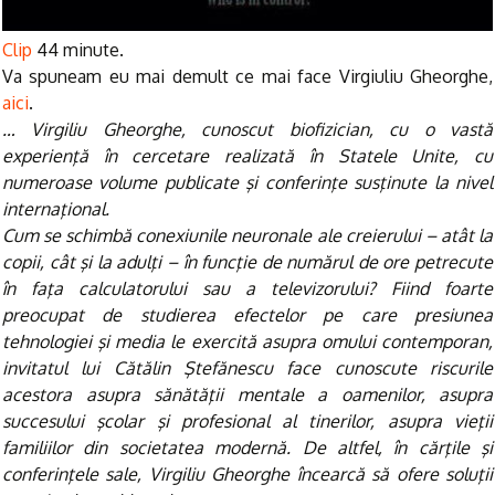
Clip
44 minute.
Va spuneam eu mai demult ce mai face Virgiuliu Gheorghe,
aici
.
… Virgiliu Gheorghe, cunoscut biofizician, cu o vastă
experienţă în cercetare realizată în Statele Unite, cu
numeroase volume publicate şi conferinţe susţinute la nivel
internaţional.
Cum se schimbă conexiunile neuronale ale creierului – atât la
copii, cât şi la adulţi – în funcţie de numărul de ore petrecute
în faţa calculatorului sau a televizorului? Fiind foarte
preocupat de studierea efectelor pe care presiunea
tehnologiei şi media le exercită asupra omului contemporan,
invitatul lui Cătălin Ştefănescu face cunoscute riscurile
acestora asupra sănătăţii mentale a oamenilor, asupra
succesului şcolar şi profesional al tinerilor, asupra vieţii
familiilor din societatea modernă. De altfel, în cărţile şi
conferinţele sale, Virgiliu Gheorghe încearcă să ofere soluţii